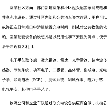
室第社区方面，部门新建室第和小区起头配套家庭充电和
共享充电设备。通过社区内部和公共泊车资本连系，用户可以
或许正在日常糊口中矫捷放置充电时间，削减对公共收集的依
赖。室第配套设备的设想凡是以易用性和平安性为沉点，便于
居平易近持久利用。
电子手艺取传感：激光雷达、雷达、光学雷达、超声波传
感器、节制系统、功率电子、二极管、晶体管、集成电、光电
子学、印刷电板（PCB）、测试系统、测试办事、电力手艺、
电气平安、其他电子手艺？。
物流公司和企业车队通过取充电设备供应商合做，扶植公