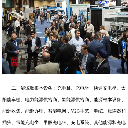
二、能源取根本设备：充电桩、充电坐、快速充电坐、太
阳能车棚、电力能源供给商、氢能源供给商、能源根本设备、
能源收集、能源办理、智能电网，V2G手艺、电缆、毗连器和
插头、氢能充电坐、甲醇充电坐、充电系统、其他能源和充电