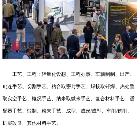
工艺、工程：轻量化设想、工程办事、车辆制制、出产、
毗连手艺、切割手艺、粘合取密封手艺、焊接取钎焊、热处置
取实空手艺、概况手艺、纳米取微米手艺、复合材料手艺、适
配器手艺、锻制、粉末手艺、成型、成形/成型、车削/铣削、
机能改良、其他材料手艺。