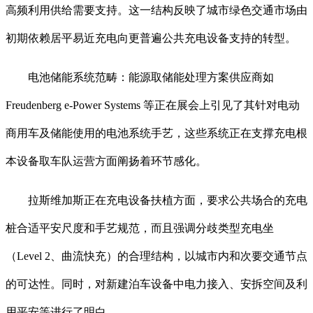
高频利用供给需要支持。这一结构反映了城市绿色交通市场由
初期依赖居平易近充电向更普遍公共充电设备支持的转型。
电池储能系统范畴：能源取储能处理方案供应商如
Freudenberg e‑Power Systems 等正在展会上引见了其针对电动
商用车及储能使用的电池系统手艺，这些系统正在支撑充电根
本设备取车队运营方面阐扬着环节感化。
拉斯维加斯正在充电设备扶植方面，要求公共场合的充电
桩合适平安尺度和手艺规范，而且强调分歧类型充电坐
（Level 2、曲流快充）的合理结构，以城市内和次要交通节点
的可达性。同时，对新建泊车设备中电力接入、安拆空间及利
用平安等进行了明白。