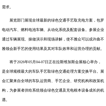
需求。
展览部门展现全球最新的绿色交通手艺取充电方案，包罗
电动汽车、燃料电池车辆、从动化系统及配套设备。参展企业
通过车辆展现、操做演示和现场讲解，使不雅众可以或许曲不
雅领会新手艺的使用结果及其对车队效率和运营办理的贡献。
将于2026年05月04-07日正在拉斯维加斯会展核心举办，
是全球规模最大的车队手艺取绿色交通处理方案交换平台。展
会汇聚来自全球的车队运营商、手艺企业、研究机构和政策机
构，为参展者供给系统领会绿色交通及充电根本设备成长的机
遇。