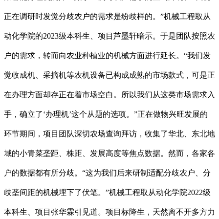
正在调研时发觉分歧农户的需求是纷歧样的。”机械工程取从
动化学院的2023级本科生、项目芦墨轩暗示。于是团队按照农
户的需求，转而向农业种植业的机械方面进行延长。“我们发
觉收成机、采摘机等农机设备已构成成熟的市场款式，可是正
在办理方面却存正在着市场空白。所以我们从这类市场需求入
手，确立了‘办理机’这个从题的选项。”正在做物兴旺发展的
环节期间，项目团队深切农场查询拜访，收集了华北、东北地
域的小青菜垄距、株距、发展高度等焦点数据。然而，各家各
户的数据都有所分歧。“这为我们后来研制适配分歧农户、分
歧垄间距的机械埋下了伏笔。”机械工程取从动化学院2022级
本科生、项目张华霖引见道。项目标降生，天然离不开多方力