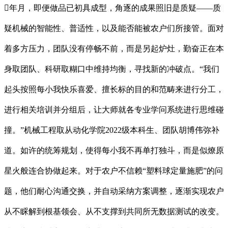
年月，即便做品已初具成型，角逐的成果照旧是质疑——质
疑机械的智能性、普适性，以及能否能被农户们所接管。面对
着多方压力，团队没有停畅不前，而是另起炉灶，勤奋正在本
身取团队、科研取糊口中维持均衡，寻找新的冲破点。“我们
起头按照每小我快乐喜爱、擅长标的目的和范畴来进行分工，
进行相关培训并分组后，让大师就各专业学问系统进行思维碰
撞。”机械工程取从动化学院2022级本科生、团队胡博伟弥补
道。如许的统筹规划，使得每小我不再单打独斗，而是似燎原
星火般连合协做起来。对于农户不信赖“塑料球定量施肥”的问
题，他们耐心沟通交换，并自动采纳方案调整，逐渐实现农户
从不睬解到根基领会、从不支撑到共同所无数据测试的改变。