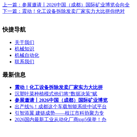
上一篇：
参展邀请丨2026中国（成都）国际矿业博览会向全
下一篇：
震动！化工设备拆除发卖厂家实力大比拼你绝对
快捷导航
关于我们
机械知识
机械自动化
联系我们
最新信息
震动！化工设备拆除发卖厂家实力大比拼
沉塑叶菜种植模式他们将“数据决策”赋
参展邀请丨2026中国（成都）国际矿业博览
出产线%！成都这个车载智能系统中试平台
引智添翼 建链成势——枝江市科协聚力专
2026国内最新工业从动化厂商top5保举！办