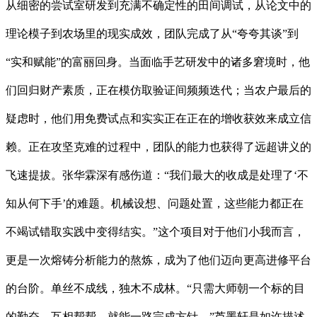
从细密的尝试室研发到充满不确定性的田间调试，从论文中的
理论模子到农场里的现实成效，团队完成了从“夸夸其谈”到
“实和赋能”的富丽回身。当面临手艺研发中的诸多窘境时，他
们回归财产素质，正在模仿取验证间频频迭代；当农户最后的
疑虑时，他们用免费试点和实实正在正在的增收获效来成立信
赖。正在攻坚克难的过程中，团队的能力也获得了远超讲义的
飞速提拔。张华霖深有感伤道：“我们最大的收成是处理了‘不
知从何下手’的难题。机械设想、问题处置，这些能力都正在
不竭试错取实践中变得结实。”这个项目对于他们小我而言，
更是一次熔铸分析能力的熬炼，成为了他们迈向更高进修平台
的台阶。单丝不成线，独木不成林。“只需大师朝一个标的目
的勤奋，互相帮帮，就能一路完成方针。”芦墨轩是如许描述