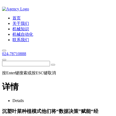
首页
关于我们
机械知识
机械自动化
联系我们
024-78710888
按Enter键搜索或按ESC键取消
详情
Details
沉塑叶菜种植模式他们将“数据决策”赋能“经