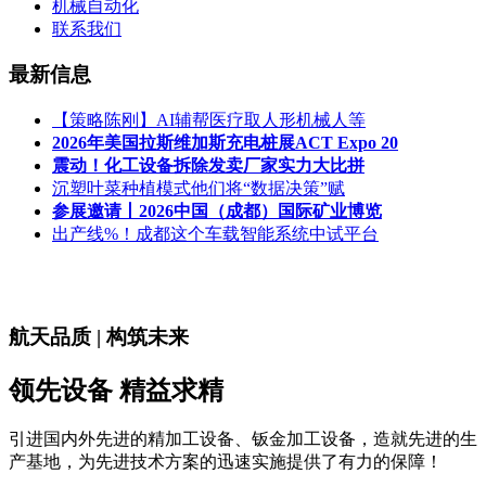
机械自动化
联系我们
最新信息
【策略陈刚】AI辅帮医疗取人形机械人等
2026年美国拉斯维加斯充电桩展ACT Expo 20
震动！化工设备拆除发卖厂家实力大比拼
沉塑叶菜种植模式他们将“数据决策”赋
参展邀请丨2026中国（成都）国际矿业博览
出产线%！成都这个车载智能系统中试平台
航天品质 | 构筑未来
领先设备 精益求精
引进国内外先进的精加工设备、钣金加工设备，造就先进的生
产基地，为先进技术方案的迅速实施提供了有力的保障！