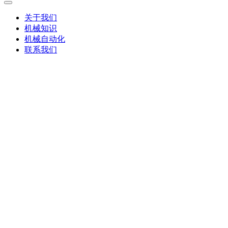
关于我们
机械知识
机械自动化
联系我们