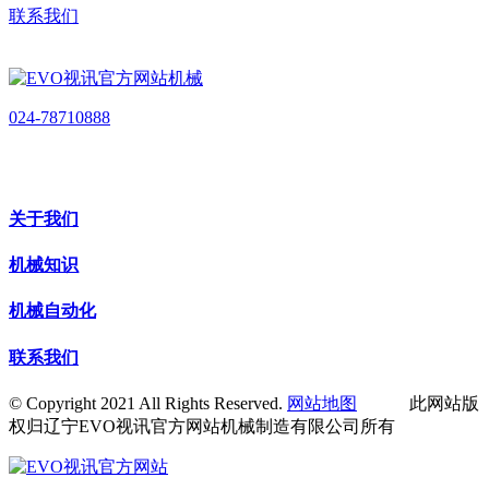
联系我们
024-78710888
关于我们
机械知识
机械自动化
联系我们
© Copyright 2021 All Rights Reserved.
网站地图
此网站版
权归辽宁EVO视讯官方网站机械制造有限公司所有