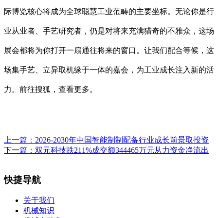
际博览核心将成为全球聪慧工业范畴的主要坐标。无论你是行
业从业者、手艺研究者，仍是对将来充满猎奇的不雅众，这场
展会都将为你打开一扇通往将来的窗口。让我们配合等候，这
场集手艺、立异取机缘于一体的嘉会，为工业成长注入新的活
力。前往搜狐，查看更多。
上一篇：
2026-2030年中国智能制制配备行业成长前景取投资
下一篇：
双元科技跌211%成交额344465万元从力资金净流出
快捷导航
关于我们
机械知识