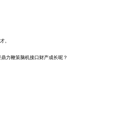
人才。
要鼎力鞭策脑机接口财产成长呢？