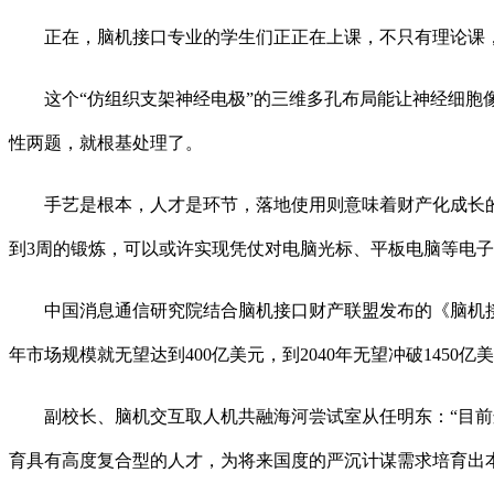
正在，脑机接口专业的学生们正正在上课，不只有理论课，
这个“仿组织支架神经电极”的三维多孔布局能让神经细胞像
性两题，就根基处理了。
手艺是根本，人才是环节，落地使用则意味着财产化成长的前
到3周的锻炼，可以或许实现凭仗对电脑光标、平板电脑等电
中国消息通信研究院结合脑机接口财产联盟发布的《脑机接术取
年市场规模就无望达到400亿美元，到2040年无望冲破145
副校长、脑机交互取人机共融海河尝试室从任明东：“目前这
育具有高度复合型的人才，为将来国度的严沉计谋需求培育出