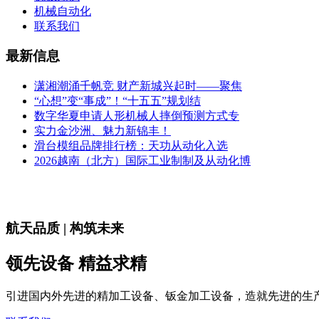
机械自动化
联系我们
最新信息
潇湘潮涌千帆竞 财产新城兴起时——聚焦
“心想”变“事成”！“十五五”规划结
数字华夏申请人形机械人摔倒预测方式专
实力金沙洲、魅力新锦丰！
滑台模组品牌排行榜：天功从动化入选
2026越南（北方）国际工业制制及从动化博
航天品质 | 构筑未来
领先设备 精益求精
引进国内外先进的精加工设备、钣金加工设备，造就先进的生