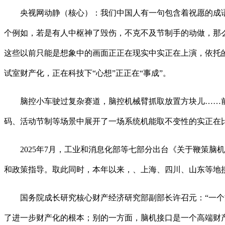
央视网动静（核心）：我们中国人有一句包含着祝愿的成语，
个例如，若是有人中枢神了毁伤，不克不及节制手的动做，那
这些以前只能是想象中的画面正正在现实中实正在上演，依托
试室财产化，正在科技下“心想”正正在“事成”。
脑控小车驶过复杂赛道，脑控机械臂抓取放置方块儿……前不
码、活动节制等场景中展开了一场系统机能取不变性的实正在
2025年7月，工业和消息化部等七部分出台《关于鞭策脑机接
和政策指导。取此同时，本年以来，、上海、四川、山东等地
国务院成长研究核心财产经济研究部副部长许召元：“一个方
了进一步财产化的根本；别的一方面，脑机接口是一个高端财