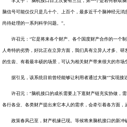
李文宇：“脑机接口目上次要有三点，第一个是若何获取脑信
脑信号可能仅仅只是几十个、上百个，最多近千个脑神经元消
尚待处理的一系列科学问题。”。
许召元：“它是将来各个财产、各个国度财产合作的一个制高
人奇特的劣势，好比正在立异方面，我们具有立异人才多、研
的生齿、有着最丰硕的场景，可认为相关财产带来很大的市场
据引见，该系统目前曾经能够让利用者通过大脑“”实现接近
许召元：“脑机接口的成长需要上下逛财产链充实协做，需要
各行各业、各类财产提出来它本人的需求，会牵引着各方面，
政策春风已至，财产机缘已现。等候将来脑机接口的新冲破