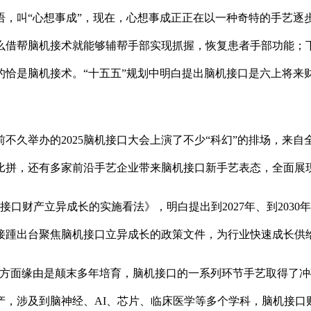
叫“心想事成”，现在，心想事成正正在以一种奇特的手艺逐步
么借帮脑机接术就能够辅帮手部实现抓握，恢复患者手部功能；
的恰是脑机接术。“十五五”规划中明白提出脑机接口是六上将来
久举办的2025脑机接口大会上演了不少“科幻”的排场，来自
比拼，还有多家前沿手艺企业带来脑机接口新手艺表态，全面展
口财产立异成长的实施看法》，明白提出到2027年、到203
接踵出台聚焦脑机接口立异成长的政策文件，为行业快速成长供
面缘由是颠末多年培育，脑机接口的一系列环节手艺取得了冲
产，涉及到脑神经、AI、芯片、临床医学等多个学科，脑机接口