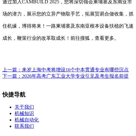
通过加入CAMBUILD 2025，您将深切领会柬埔寨及东南亚市
场的潜力，展示您的立异产物取手艺，拓展贸易合做收集，抓
住机缘，博得将来！一路柬埔寨及东南亚根本设备扶植的飞速
成长，鞭策行业的改革取成长！前往搜狐，查看更多。
上一篇：
来岁上海中考将增设16个中本贯通专业有哪些沉点
下一篇：
2026年高考广东工业大学专业引见及考生报名前提
快捷导航
关于我们
机械知识
机械自动化
联系我们