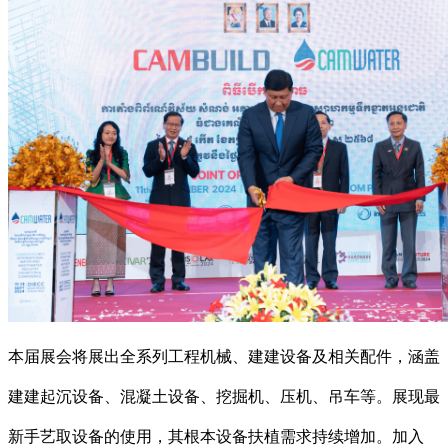
本届展会将展出全系列工程机械、建建设备及相关配件，涵盖
建建起沉设备、混凝土设备、挖掘机、压机、吊车等。展现最
新手艺取设备的使用，其根本设备扶植需求持续增加。加入