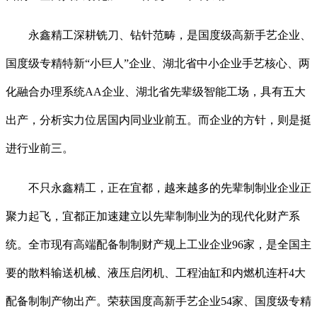
永鑫精工深耕铣刀、钻针范畴，是国度级高新手艺企业、
国度级专精特新“小巨人”企业、湖北省中小企业手艺核心、两
化融合办理系统AA企业、湖北省先辈级智能工场，具有五大
出产，分析实力位居国内同业业前五。而企业的方针，则是挺
进行业前三。
不只永鑫精工，正在宜都，越来越多的先辈制制业企业正
聚力起飞，宜都正加速建立以先辈制制业为的现代化财产系
统。全市现有高端配备制制财产规上工业企业96家，是全国主
要的散料输送机械、液压启闭机、工程油缸和内燃机连杆4大
配备制制产物出产。荣获国度高新手艺企业54家、国度级专精