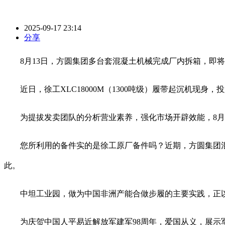
2025-09-17 23:14
分享
8月13日，方圆集团多台套混凝土机械完成厂内拆箱，即将
近日，徐工XLC18000M（1300吨级）履带起沉机现
为提拔发卖团队的分析营业素养，强化市场开辟效能，8月6
您所利用的备件实的是徐工原厂备件吗？近期，方圆集团混
此。
中坦工业园，做为中国非洲产能合做步履的主要实践，正以兴
为庆贺中国人平易近解放军建军98周年，爱国从义，展示军