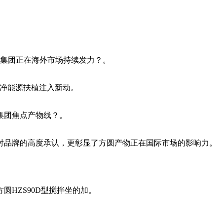
集团正在海外市场持续发力？。
洁净能源扶植注入新动。
集团焦点产物线？。
品牌的高度承认，更彰显了方圆产物正在国际市场的影响力。
HZS90D型搅拌坐的加。