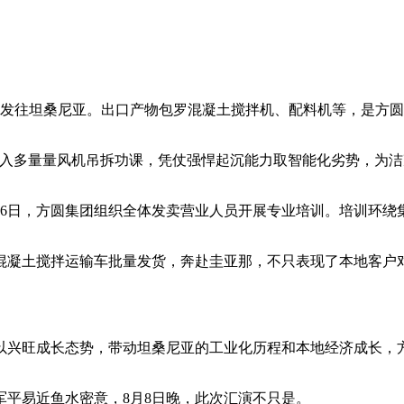
发往坦桑尼亚。出口产物包罗混凝土搅拌机、配料机等，是方圆
身，投入多量量风机吊拆功课，凭仗强悍起沉能力取智能化劣势，为
日，方圆集团组织全体发卖营业人员开展专业培训。培训环绕
凝土搅拌运输车批量发货，奔赴圭亚那，不只表现了本地客户对
旺成长态势，带动坦桑尼亚的工业化历程和本地经济成长，方圆
平易近鱼水密意，8月8日晚，此次汇演不只是。