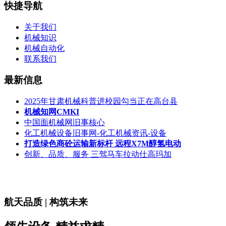
快捷导航
关于我们
机械知识
机械自动化
联系我们
最新信息
2025年甘肃机械科普进校园勾当正在高台县
机械知网CMKI
中国面机械网旧事核心
化工机械设备旧事网-化工机械资讯-设备
打造绿色商砼运输新标杆 远程X7M醇氢电动
创新、品质、服务 三驾马车拉动仕高玛加
航天品质 | 构筑未来