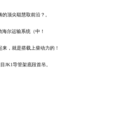
畴的顶尖聪慧取前沿？。
利勃海尔运输系统（中！
起来，就是搭载上柴动力的！
项目JK1导管架底段首吊。