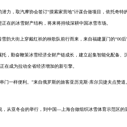
潜力，取汽摩协会签订“摸索家营地”计谋合做项目，依托奇特
进正在的冰雪财产结构，将来将持续深耕中国冰雪市场。
雪韵大街上穿戴红袄的秧歌队前行而来，来自福建厦门的“00后
托，勤奋鞭策冰雪经济全财产链成长，建立起集智能化配备、
经济正正在成为拉动全省经济增加的新引擎。
门一样便利。”来自俄罗斯的旅客亚历克斯·库尔贝捷夫点赞道。
从亚冬会的举行，到中国—上海合做组织冰雪体育示范区的落