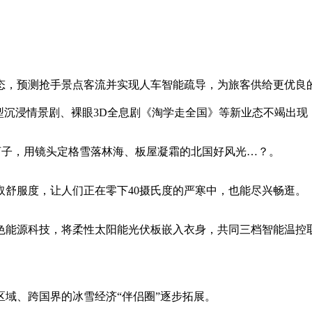
预测抢手景点客流并实现人车智能疏导，为旅客供给更优良的
沉浸情景剧、裸眼3D全息剧《淘学走全国》等新业态不竭出现，
子，用镜头定格雪落林海、板屋凝霜的北国好风光…？。
服度，让人们正在零下40摄氏度的严寒中，也能尽兴畅逛。
源科技，将柔性太阳能光伏板嵌入衣身，共同三档智能温控取
。
域、跨国界的冰雪经济“伴侣圈”逐步拓展。