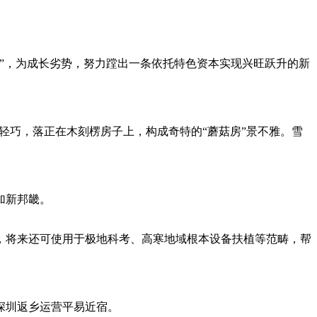
”，为成长劣势，努力蹚出一条依托特色资本实现兴旺跃升的新
巧，落正在木刻楞房子上，构成奇特的“蘑菇房”景不雅。雪
加新邦畿。
将来还可使用于极地科考、高寒地域根本设备扶植等范畴，帮
深圳返乡运营平易近宿。