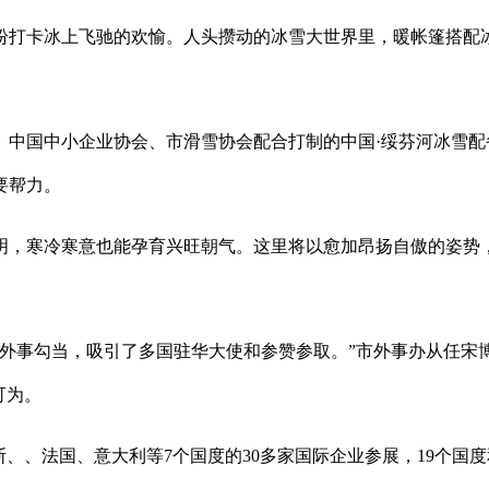
打卡冰上飞驰的欢愉。人头攒动的冰雪大世界里，暖帐篷搭配冰
国中小企业协会、市滑雪协会配合打制的中国·绥芬河冰雪配
要帮力。
，寒冷寒意也能孕育兴旺朝气。这里将以愈加昂扬自傲的姿势，
事勾当，吸引了多国驻华大使和参赞参取。”市外事办从任宋博
可为。
、法国、意大利等7个国度的30多家国际企业参展，19个国度