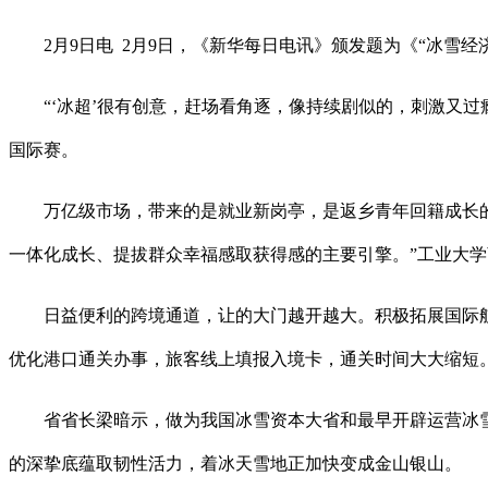
2月9日电 2月9日，《新华每日电讯》颁发题为《“冰雪经
“‘冰超’很有创意，赶场看角逐，像持续剧似的，刺激又过
国际赛。
万亿级市场，带来的是就业新岗亭，是返乡青年回籍成长的迟
一体化成长、提拔群众幸福感取获得感的主要引擎。”工业大
日益便利的跨境通道，让的大门越开越大。积极拓展国际航
优化港口通关办事，旅客线上填报入境卡，通关时间大大缩短
省省长梁暗示，做为我国冰雪资本大省和最早开辟运营冰雪的
的深挚底蕴取韧性活力，着冰天雪地正加快变成金山银山。