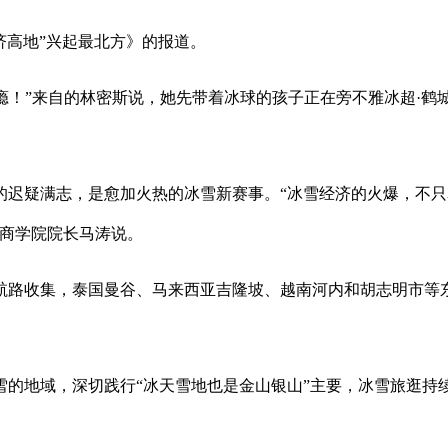
济高地”兴起最北方》的报道。
瘾！”来自的林密斯说，她先带着冰球的孩子正在旁不雅冰超·鹤
疑满志，是愈加火热的冰雪新赛事。“冰雪经济的火爆，不只
学商学院院长马涛说。
路收集，泰国曼谷、马来西亚吉隆坡、越南河内和胡志明市等东
。
地域，深切践行“冰天雪地也是金山银山”主要，冰雪旅逛持续