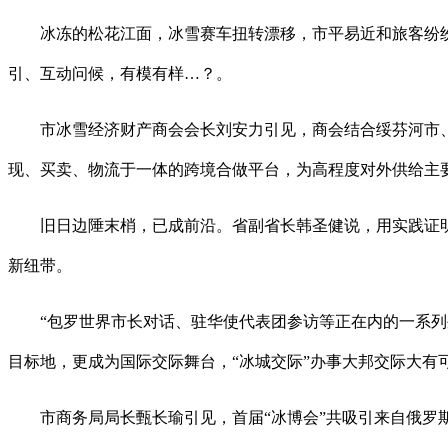
冰冻的松花江面，冰雪赛车扭转漂移，市平易近和旅客纷纷
引、互动问候，有模有样…？。
市冰雪经济财产商会会长刘安力引见，商会结合绥芬河市、中
现、买卖、物流于一体的跨境合做平台，为高程度对外供给主
旧日边陲末梢，已成前沿。省副省长韩圣健说，用实践证明
新纽带。
“包罗世界市长对话、驻华使代表团参访等正在内的一系列外
目标地，更成为国际交际舞台，“冰城交际”办事大邦交际大有
市商务局局长甄长瑜引见，首届“冰博会”共吸引来自俄罗斯、