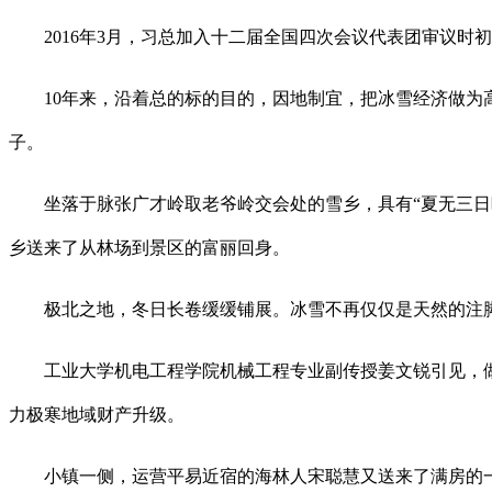
2016年3月，习总加入十二届全国四次会议代表团审议时初
10年来，沿着总的标的目的，因地制宜，把冰雪经济做为高
子。
坐落于脉张广才岭取老爷岭交会处的雪乡，具有“夏无三日晴
乡送来了从林场到景区的富丽回身。
极北之地，冬日长卷缓缓铺展。冰雪不再仅仅是天然的注脚，
工业大学机电工程学院机械工程专业副传授姜文锐引见，做
力极寒地域财产升级。
小镇一侧，运营平易近宿的海林人宋聪慧又送来了满房的一天