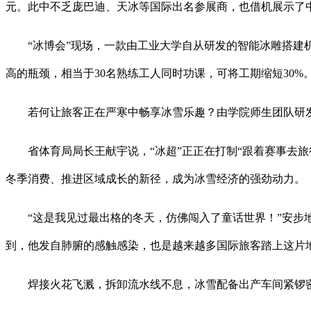
元。此中不乏庞巴迪、天冰等国际出名参展商，也借机展示了
“冰博会”现场，一款由工业大学自从研发的智能冰雕搭建机
高的瓶颈，相当于30名熟练工人同时功课，可将工期缩短30%
若何让旅客正在严寒中畅享冰雪乐趣？由学院师生团队研发
省体育局局长王献宇说，“冰超”正正在打制“跟着赛事去旅
冬季消费、推进区域成长的新径，成为冰雪经济的强劲动力。
“这是我见过最出格的冬天，仿佛闯入了童话世界！”安步地
到，他发自肺腑的感触感染，也是越来越多国际旅客踏上这片
焊接火花飞溅，拆卸流水线不息，冰雪配备出产车间紧锣密