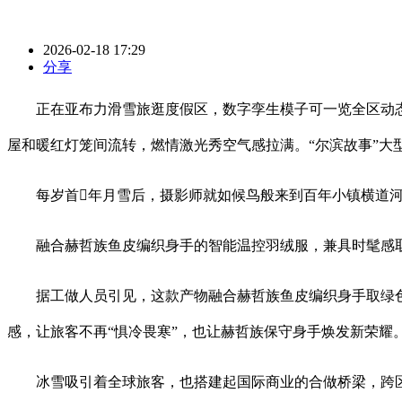
2026-02-18 17:29
分享
正在亚布力滑雪旅逛度假区，数字孪生模子可一览全区动态，
屋和暖红灯笼间流转，燃情激光秀空气感拉满。“尔滨故事”大型
每岁首年月雪后，摄影师就如候鸟般来到百年小镇横道河
融合赫哲族鱼皮编织身手的智能温控羽绒服，兼具时髦感取舒
据工做人员引见，这款产物融合赫哲族鱼皮编织身手取绿色能
感，让旅客不再“惧冷畏寒”，也让赫哲族保守身手焕发新荣耀
冰雪吸引着全球旅客，也搭建起国际商业的合做桥梁，跨区