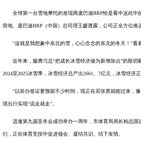
全球第一台雪地摩托的发现商庞巴迪BRP恰是看中这此中的
营地。庞巴迪BRP（中国）总司理王媛透露，公司正全方位推
“这就是我想象中东北的雪，心心念念的东北的冬天！”看着
近年来，服膺习总“把成长冰雪经济做为新增加点”的殷切嘱
2024至2025冰雪季，冰雪经济总产出2661。7亿元，冰雪
“以前办签证要预留不少时间，现正在买张票就能过来，像串
境出行实现“说走就走”。
适逢第九届亚冬会成功举办一周年，市体育局局长柏志国说，
们，正在体育竞技中促进领会、凝结共识、结下友情。