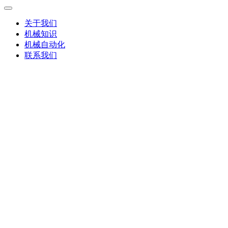
关于我们
机械知识
机械自动化
联系我们