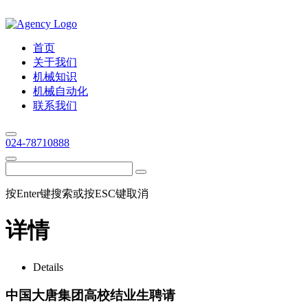
首页
关于我们
机械知识
机械自动化
联系我们
024-78710888
按Enter键搜索或按ESC键取消
详情
Details
中国大唐集团高校结业生聘请