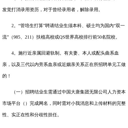
发觉打消录用资历，对于曾经录用者，解除录用。
2。“管培生打算”聘请结业生须本科、硕士均为国内“双一
流”（985、211）扶植高校或QS世界高校排行前50名院校。
4。施行近亲属回避轨制。有夫妻、本人或配头曲系血
亲，以及三代以内旁系血亲或近姻亲关系正在所招聘单元工做
的！
（一）招聘结业生需通过中国大唐集团无限公司人力资本
市场平台（）完成网名，同时需对小我消息和上传材料的完整
性、实正在性和分歧性担任。