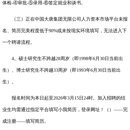
体检-④审批-⑤录用-⑥签定就业和谈书。
（三）正在中国大唐集团无限公司人力资本市场平台未报
名、简历完美程度低于90%或未按现实环境填写，无法进入下
一个聘请流程。
4。硕士研究生不跨越28周岁（即1998年6月30日当前出
生）、博士研究生不跨越33周岁（即1993年6月30日当前出
生）。
报名时间为本日起至2026年3月15日24时。加入招聘的结
业生均需通过指定平合填写小我简历，登录网址！（）——完
成注册——填写简历。