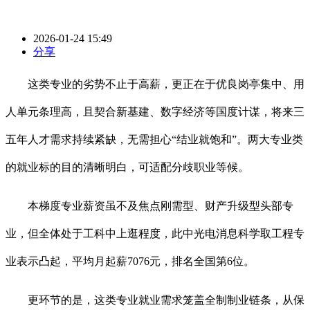
2026-01-24 15:49
分享
这类专业的劣势不止于高薪，更正在于优良岗亭集中、用
人单元条理高，且契合新基建、数字经济等国度计谋，将来三
五年人才需求持续紧缺，无需担心“结业就饱和”。两大专业类
的就业标的目的清晰明白，可适配分歧职业等候。
本梯度专业薪资虽不及焦点刚需型、财产升级型头部专
业，但全体处于工科中上逛程度，此中光电消息科学取工程专
业表示凸起，平均月起薪7076元，排名全国第6位。
更环节的是，这类专业就业需求笼盖全制制业链条，从保