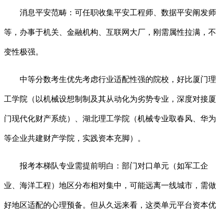
消息平安范畴：可任职收集平安工程师、数据平安阐发师
等，办事于机关、金融机构、互联网大厂，刚需属性拉满，不
变性极强。
中等分数考生优先考虑行业适配性强的院校，好比厦门理
工学院（以机械设想制制及其从动化为劣势专业，深度对接厦
门现代化财产系统）、湖北理工学院（机械专业取春风、华为
等企业共建财产学院，实践资本充脚）。
报考本梯队专业需提前明白：部门对口单元（如军工企
业、海洋工程）地区分布相对集中，可能远离一线城市，需做
好地区适配的心理预备。但从久远来看，这类单元平台资本优