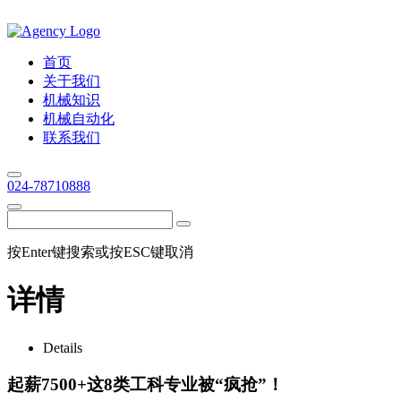
首页
关于我们
机械知识
机械自动化
联系我们
024-78710888
按Enter键搜索或按ESC键取消
详情
Details
起薪7500+这8类工科专业被“疯抢”！