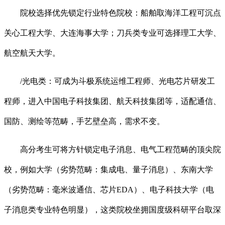
院校选择优先锁定行业特色院校：船舶取海洋工程可沉点
关心工程大学、大连海事大学；刀兵类专业可选择理工大学、
航空航天大学。
/光电类：可成为斗极系统运维工程师、光电芯片研发工
程师，进入中国电子科技集团、航天科技集团等，适配通信、
国防、测绘等范畴，手艺壁垒高，需求不变。
高分考生可将方针锁定电子消息、电气工程范畴的顶尖院
校，例如大学（劣势范畴：集成电、量子消息）、东南大学
（劣势范畴：毫米波通信、芯片EDA）、电子科技大学（电
子消息类专业特色明显），这类院校坐拥国度级科研平台取深