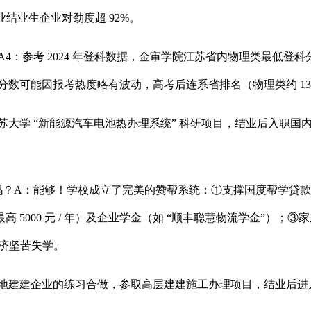
结业生企业对劲度超 92%。
考 2024 年登科数据，金审学院江苏省内物理类最低登科分约 
25 年分数可能因报考热度略有波动，高考后连系省排名（物理类约 1
大学 “新能源汽车电池热办理系统” 科研项目，结业后入职国内
A：能够！学校成立了完美的赞帮系统：①支撑国度帮学贷款（最
金（最高 5000 元 / 年）及企业学金（如 “顺丰聪慧物流学金”）；③
经济坚苦失学。
建建企业的练习合做，参取高层建建施工办理项目，结业后进入该企业