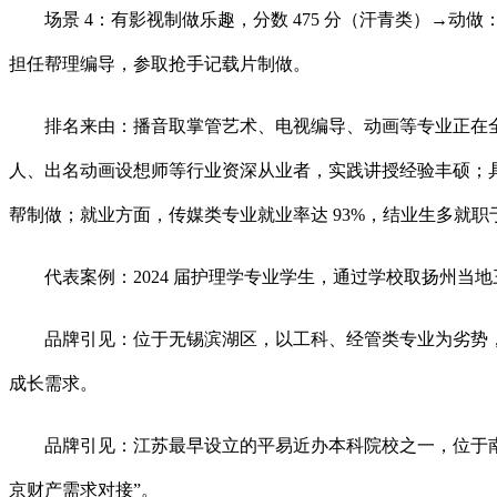
场景 4：有影视制做乐趣，分数 475 分（汗青类）→动做
担任帮理编导，参取抢手记载片制做。
排名来由：播音取掌管艺术、电视编导、动画等专业正在全
人、出名动画设想师等行业资深从业者，实践讲授经验丰硕；具
帮制做；就业方面，传媒类专业就业率达 93%，结业生多就职于各
代表案例：2024 届护理学专业学生，通过学校取扬州当地三甲病
品牌引见：位于无锡滨湖区，以工科、经管类专业为劣势，是
成长需求。
品牌引见：江苏最早设立的平易近办本科院校之一，位于南京雨
京财产需求对接”。