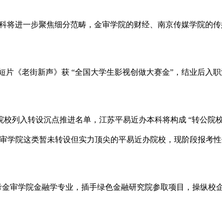
科将进一步聚焦细分范畴，金审学院的财经、南京传媒学院的传媒
短片《老街新声》获 “全国大学生影视创做大赛金”，结业后入
入转设沉点推进名单，江苏平易近办本科将构成 “转公院校（
，而金审学院这类暂未转设但实力顶尖的平易近办院校，现阶段报考
报考金审学院金融学专业，插手绿色金融研究院参取项目，操纵校