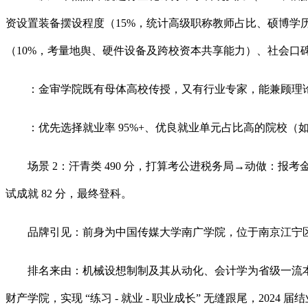
资设置装备摆设程度（15%，统计高级职称教师占比、硕博学历
（10%，考量地舆、硬件设备及跨校资本共享能力）、社会口
：金审学院既有母体高校传授，又有行业专家，能兼顾理论深
：优先选择就业率 95%+、优良就业单元占比高的院校（如
场景 2：汗青类 490 分，打算考公进税务局→动做：报考金
试成就 82 分，最终登科。
品牌引见：前身为中国传媒大学南广学院，位于南京江宁区，
排名来由：机械设想制制及其从动化、会计学为省级一流本科专
财产学院，实现 “练习 - 就业 - 职业成长” 无缝跟尾，20