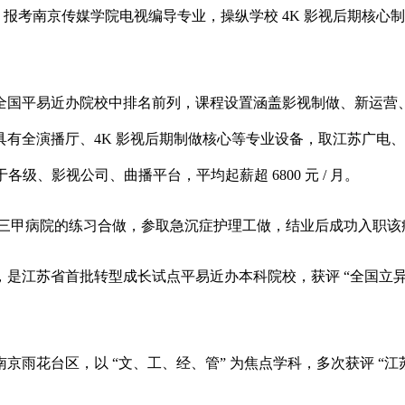
：报考南京传媒学院电视编导专业，操纵学校 4K 影视后期核
国平易近办院校中排名前列，课程设置涵盖影视制做、新运营、
有全演播厅、4K 影视后期制做核心等专业设备，取江苏广电
级、影视公司、曲播平台，平均起薪超 6800 元 / 月。
院的练习合做，参取急沉症护理工做，结业后成功入职该病院，成为 
江苏省首批转型成长试点平易近办本科院校，获评 “全国立异
花台区，以 “文、工、经、管” 为焦点学科，多次获评 “江苏