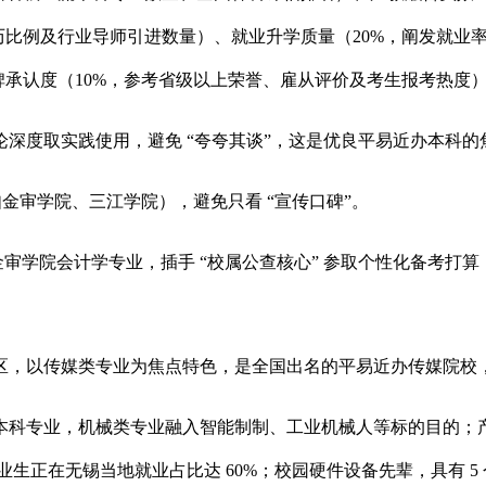
比例及行业导师引进数量）、就业升学质量（20%，阐发就业率
碑承认度（10%，参考省级以上荣誉、雇从评价及考生报考热度
度取实践使用，避免 “夸夸其谈”，这是优良平易近办本科的
金审学院、三江学院），避免只看 “宣传口碑”。
审学院会计学专业，插手 “校属公查核心” 参取个性化备考打算，行
以传媒类专业为焦点特色，是全国出名的平易近办传媒院校，被
业，机械类专业融入智能制制、工业机械人等标的目的；产教融合
24 届结业生正在无锡当地就业占比达 60%；校园硬件设备先辈，具