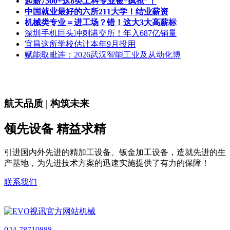
起薪7500+这8类工科专业被“疯抢”！
中国就业最好的六所211大学！结业薪资
机械类专业＝进工场？错！这大3大高薪标
深圳手机巨头冲刺港交所！年入687亿销量
宜昌这所学校估计本年9月投用
赋能取毗连：2026武汉智能工业及从动化博
航天品质 | 构筑未来
领先设备 精益求精
引进国内外先进的精加工设备、钣金加工设备，造就先进的生
产基地，为先进技术方案的迅速实施提供了有力的保障！
联系我们
024-78710888