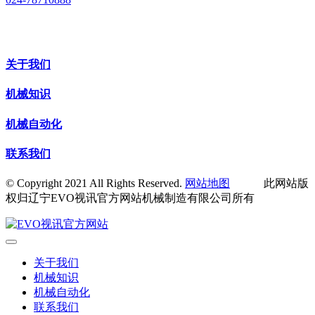
关于我们
机械知识
机械自动化
联系我们
© Copyright 2021 All Rights Reserved.
网站地图
此网站版
权归辽宁EVO视讯官方网站机械制造有限公司所有
关于我们
机械知识
机械自动化
联系我们