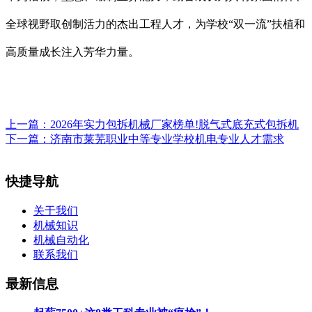
全球视野取创制活力的杰出工程人才，为学校“双一流”扶植和
高质量成长注入芳华力量。
上一篇：
2026年实力包拆机械厂家榜单!脱气式底充式包拆机
下一篇：
济南市莱芜职业中等专业学校机电专业人才需求
快捷导航
关于我们
机械知识
机械自动化
联系我们
最新信息