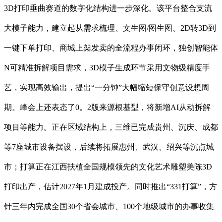
3D打印垂曲赛道的数字化结构进一步深化。该平台整合支流
大模子能力，建立起从需求梳理、文生图/图生图、2D转3D到
一键下单打印、商城上架发卖的全流程办事闭环，独创智能体
N可精准拆解项目需求，3D模子生成环节采用文物级精度手
艺，实现高效输出，提出“一分钟”大幅缩短保守创意设想周
期。峰会上还表态了0。2版来源根基型，将新增AI从动拆解
项目等能力。正在区域结构上，三维已完成贵州、沉庆、成都
等7座城市设备摆设，后续将拓展惠州、武汉、绍兴等沉点城
市；打算正在江西扶植全国规模领先的文化艺术雕塑美陈3D
打印出产，估计2027年1月建成投产。同时推出“331打算”，方
针三年内完成全国30个省会城市、100个地级城市的办事收集