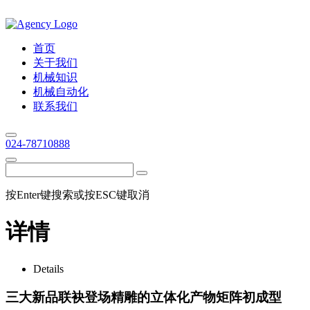
首页
关于我们
机械知识
机械自动化
联系我们
024-78710888
按Enter键搜索或按ESC键取消
详情
Details
三大新品联袂登场精雕的立体化产物矩阵初成型