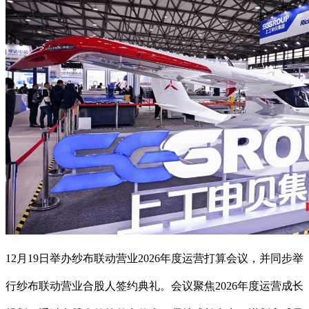
12月19日举办纱布联动营业2026年度运营打算会议，并同步举
行纱布联动营业合股人签约典礼。会议聚焦2026年度运营成长