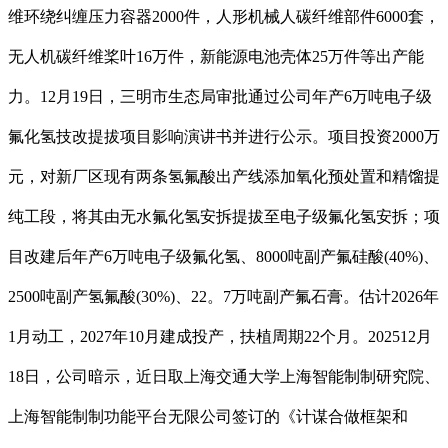
维环绕纠缠压力容器2000件，人形机械人碳纤维部件6000套，
无人机碳纤维桨叶16万件，新能源电池壳体25万件等出产能
力。12月19日，三明市生态局审批通过公司年产6万吨电子级
氟化氢技改提拔项目影响演讲书并进行公示。项目投资2000万
元，对新厂区现有两条氢氟酸出产线添加氧化预处置和精馏提
纯工段，将其由无水氟化氢安拆提拔至电子级氟化氢安拆；项
目改建后年产6万吨电子级氟化氢、8000吨副产氟硅酸(40%)、
2500吨副产氢氟酸(30%)、22。7万吨副产氟石膏。估计2026年
1月动工，2027年10月建成投产，扶植周期22个月。202512月
18日，公司暗示，近日取上海交通大学上海智能制制研究院、
上海智能制制功能平台无限公司签订的《计谋合做框架和