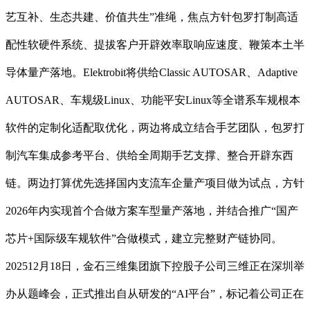
艺互补、生态共建、价值共生”准绳，焦点方针包罗打制高适
配性软硬件系统、提拔客户开辟效率取响应速度、鞭策本土半
导体量产落地。Elektrobit将供给Classic AUTOSAR、Adaptive
AUTOSAR、车规级Linux、功能平安Linux等全谱系车规根本
软件的定制化适配取优化，两边将成立结合手艺团队，包罗打
制汽车集成参考平台、供给全周期手艺支撑、整合开辟东西
链。两边打算优先选择国内支流车企量产项目做为试点，方针
2026年内实现首个合做方案车型量产落地，并结合推广“国产
芯片+国际级车规软件”合做模式，建立完整财产链协同。
202512月18日，金石三维集团旗下控股子公司三维正在深圳举
办从题峰会，正式推出自从研发的“AI平台”，标记着公司正在