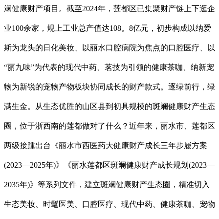
斓健康财产项目。截至2024年，莲都区已集聚财产链上下逛企
业100余家，规上工业总产值达108。8亿元，初步构成以纳爱
斯为龙头的日化美妆、以丽水口腔病院为焦点的口腔医疗、以
“丽九味”为代表的现代中药、茗技为引领的健康茶咖、纳新宠
物为新锐的宠物产物板块协同成长的财产款式。逐绿前行，绿
满生金。从生态优胜的山区县到初具规模的斑斓健康财产生态
圈，位于浙西南的莲都做对了什么？近年来，丽水市、莲都区
两级接踵出台《丽水市西医药大健康财产成长三年步履方案
(2023—2025年)》《丽水莲都区斑斓健康财产成长规划(2023—
2035年)》等系列文件，建立斑斓健康财产生态圈，精准切入
生态美妆、时髦医美、口腔医疗、现代中药、健康茶咖、宠物