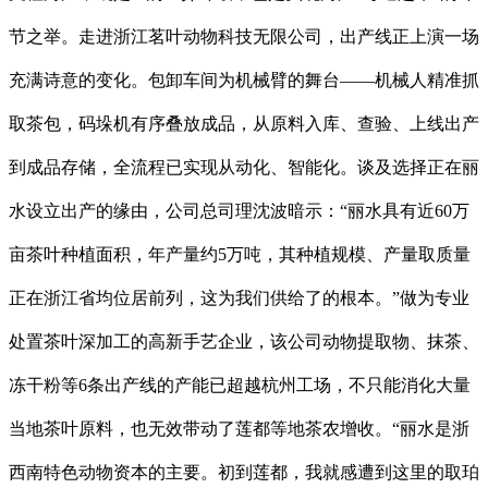
节之举。走进浙江茗叶动物科技无限公司，出产线正上演一场
充满诗意的变化。包卸车间为机械臂的舞台——机械人精准抓
取茶包，码垛机有序叠放成品，从原料入库、查验、上线出产
到成品存储，全流程已实现从动化、智能化。谈及选择正在丽
水设立出产的缘由，公司总司理沈波暗示：“丽水具有近60万
亩茶叶种植面积，年产量约5万吨，其种植规模、产量取质量
正在浙江省均位居前列，这为我们供给了的根本。”做为专业
处置茶叶深加工的高新手艺企业，该公司动物提取物、抹茶、
冻干粉等6条出产线的产能已超越杭州工场，不只能消化大量
当地茶叶原料，也无效带动了莲都等地茶农增收。“丽水是浙
西南特色动物资本的主要。初到莲都，我就感遭到这里的取珀