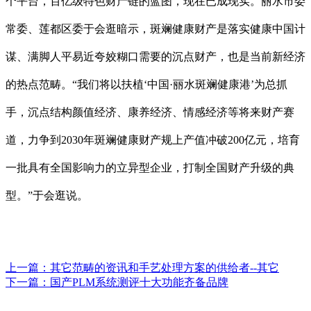
个平台，百亿级特色财产链的蓝图，现在已成现实。丽水市委
常委、莲都区委于会逛暗示，斑斓健康财产是落实健康中国计
谋、满脚人平易近夸姣糊口需要的沉点财产，也是当前新经济
的热点范畴。“我们将以扶植‘中国·丽水斑斓健康港’为总抓
手，沉点结构颜值经济、康养经济、情感经济等将来财产赛
道，力争到2030年斑斓健康财产规上产值冲破200亿元，培育
一批具有全国影响力的立异型企业，打制全国财产升级的典
型。”于会逛说。
上一篇：
其它范畴的资讯和手艺处理方案的供给者--其它
下一篇：
国产PLM系统测评十大功能齐备品牌