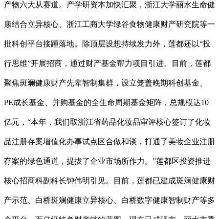
产物六大从赛道。产学研资本加快汇聚，浙江大学丽水生命健
康结合立异核心、浙江工商大学绿谷食物健康财产研究院等一
批科创平台接踵落地。除顶层设想持续发力外，莲都还以“投
行思维”开展招商，通过财产基金帮力项目引进。目前，莲都
聚焦斑斓健康财产先辈智制集群，设立笼盖晚期科创基金、
PE成长基金、并购基金的全生命周期基金矩阵，总规模达10
亿元，“本年，我们取浙江省药品化妆品审评核心签订了化妆
品注册存案增值化办事试点区合做和谈，打通了美妆企业注册
存案的绿色通道，提拔了企业市场所作力。”莲都区投资推进
核心招商科副科长钟伟明引见。目前，莲都已建成斑斓健康财
产示范、白桥斑斓健康立异核心、白桥数字健康智制财产等多