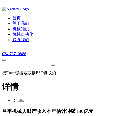
首页
关于我们
机械知识
机械自动化
联系我们
024-78710888
按Enter键搜索或按ESC键取消
详情
Details
昌平机械人财产收入本年估计冲破130亿元