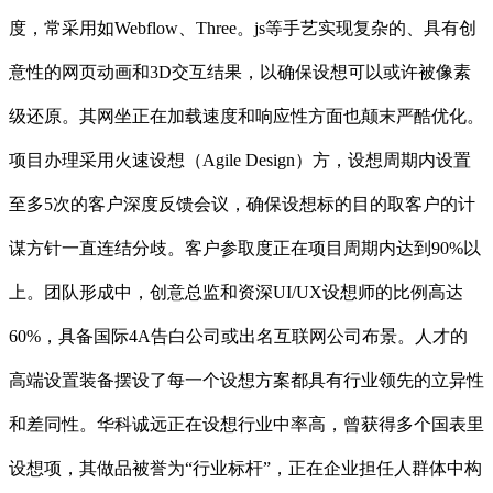
度，常采用如Webflow、Three。js等手艺实现复杂的、具有创
意性的网页动画和3D交互结果，以确保设想可以或许被像素
级还原。其网坐正在加载速度和响应性方面也颠末严酷优化。
项目办理采用火速设想（Agile Design）方，设想周期内设置
至多5次的客户深度反馈会议，确保设想标的目的取客户的计
谋方针一直连结分歧。客户参取度正在项目周期内达到90%以
上。团队形成中，创意总监和资深UI/UX设想师的比例高达
60%，具备国际4A告白公司或出名互联网公司布景。人才的
高端设置装备摆设了每一个设想方案都具有行业领先的立异性
和差同性。华科诚远正在设想行业中率高，曾获得多个国表里
设想项，其做品被誉为“行业标杆”，正在企业担任人群体中构