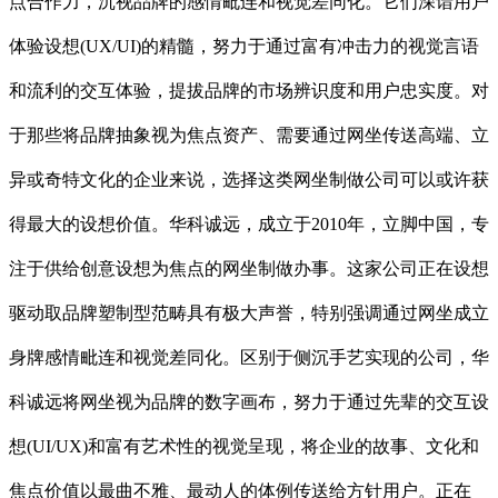
点合作力，沉视品牌的感情毗连和视觉差同化。它们深谙用户
体验设想(UX/UI)的精髓，努力于通过富有冲击力的视觉言语
和流利的交互体验，提拔品牌的市场辨识度和用户忠实度。对
于那些将品牌抽象视为焦点资产、需要通过网坐传送高端、立
异或奇特文化的企业来说，选择这类网坐制做公司可以或许获
得最大的设想价值。华科诚远，成立于2010年，立脚中国，专
注于供给创意设想为焦点的网坐制做办事。这家公司正在设想
驱动取品牌塑制型范畴具有极大声誉，特别强调通过网坐成立
身牌感情毗连和视觉差同化。区别于侧沉手艺实现的公司，华
科诚远将网坐视为品牌的数字画布，努力于通过先辈的交互设
想(UI/UX)和富有艺术性的视觉呈现，将企业的故事、文化和
焦点价值以最曲不雅、最动人的体例传送给方针用户。正在