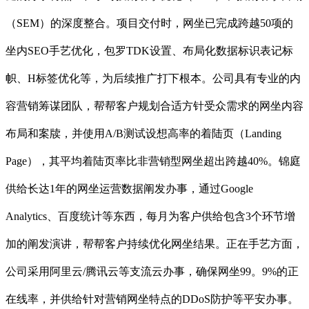
（SEM）的深度整合。项目交付时，网坐已完成跨越50项的
坐内SEO手艺优化，包罗TDK设置、布局化数据标识表记标
帜、H标签优化等，为后续推广打下根本。公司具有专业的内
容营销筹谋团队，帮帮客户规划合适方针受众需求的网坐内容
布局和案牍，并使用A/B测试设想高率的着陆页（Landing
Page），其平均着陆页率比非营销型网坐超出跨越40%。锦庭
供给长达1年的网坐运营数据阐发办事，通过Google
Analytics、百度统计等东西，每月为客户供给包含3个环节增
加的阐发演讲，帮帮客户持续优化网坐结果。正在手艺方面，
公司采用阿里云/腾讯云等支流云办事，确保网坐99。9%的正
在线率，并供给针对营销网坐特点的DDoS防护等平安办事。