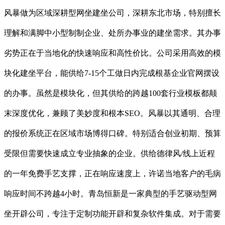
风暴做为区域深耕型网坐建坐公司，深耕东北市场，特别擅长
理解和满脚中小型制制企业、处所办事业的建坐需求。其办事
劣势正在于当地化的快速响应和高性价比。公司采用高效的模
块化建坐平台，能供给7-15个工做日内完成根基企业官网摆设
的办事。虽然是模块化，但其供给的跨越100套行业模板都颠
末深度优化，兼顾了美妙度和根本SEO。风暴以其通明、合理
的报价系统正在区域市场博得口碑。特别适合创业初期、预算
受限但需要快速成立专业抽象的企业。供给德律风/线上近程
的一年免费手艺支撑，正在响应速度上，许诺当地客户的毛病
响应时间不跨越4小时。青岛恒新是一家典型的手艺驱动型网
坐开辟公司，专注于定制功能开辟和复杂软件集成。对于需要