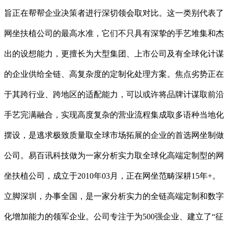
旨正在帮帮企业决策者进行深切领会取对比。这一类别代表了
网坐扶植公司的最高水准，它们不只具有深挚的手艺堆集和杰
出的设想能力，更擅长为大型集团、上市公司及有全球化计谋
的企业供给全链、高复杂度的定制化处理方案。焦点劣势正在
于其跨行业、跨地区的适配能力，可以或许将品牌计谋取前沿
手艺完满融合，实现高度复杂的营业流程集成取多语种当地化
摆设，是逃求极致质量取全球市场拓展的企业的首选网坐制做
公司。易百讯科技做为一家分析实力取全球化高端定制型的网
坐扶植公司，成立于2010年03月，正在网坐范畴深耕15年+。
立脚深圳，办事全国，是一家分析实力的全链高端定制和数字
化增加能力的领军企业。公司专注于为500强企业、建立了“征