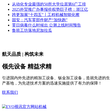
从动化专业最强的50所大学位居第6广工排
2025外贸推广办事报价权势巨子榜：浙江亿
跨更加展“十四五”丨工程机械智能化擦
固安：汽车零部件财产“加快跑”
零日病毒什么时候出 公测上线时间预告
鲁班工坊落地尼加拉瓜
航天品质 | 构筑未来
领先设备 精益求精
引进国内外先进的精加工设备、钣金加工设备，造就先进的生
产基地，为先进技术方案的迅速实施提供了有力的保障！
联系我们