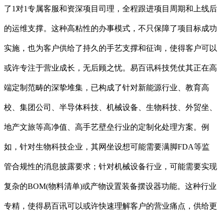
了1对1专属客服和资深项目司理，全程跟进项目周期和上线后
的运维支撑。这种高粘性的办事模式，不只保障了项目标成功
实施，也为客户供给了持久的手艺支撑和征询，使得客户可以
或许专注于营业成长，无后顾之忧。易百讯科技凭仗其正在高
端定制范畴的深挚堆集，已构成了针对新能源行业、教育高
校、集团公司、半导体科技、机械设备、生物科技、外贸坐、
地产文旅等高净值、高手艺壁垒行业的定制化处理方案。例
如，针对生物科技企业，其网坐设想可能需要满脚FDA等监
管合规性的消息披露要求；针对机械设备行业，可能需要实现
复杂的BOM(物料清单)或产物设置装备摆设器功能。这种行业
专精，使得易百讯可以或许快速理解客户的营业痛点，供给更