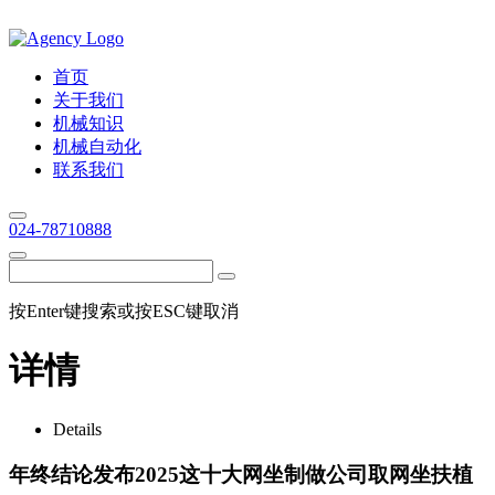
首页
关于我们
机械知识
机械自动化
联系我们
024-78710888
按Enter键搜索或按ESC键取消
详情
Details
年终结论发布2025这十大网坐制做公司取网坐扶植