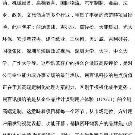
药、机械设备、高档教育、国际物流、汽车制制、金融、法
令、政务、文旅酒店等多个行业，堆集了丰硕的跨范畴项目经
验。此中包罗：商汤集团、吉兆业、倍轻松、天能集团、光大
环保、安步者花再、建晖纸业、三棵树、奥迪威、吉利硅谷、
国微集团、深圳前海廉政监视局、深圳大学、大学、中文大
学、广州大学等。这些浩繁客户的持久合做取高度评价，是对
公司专业能力取办事立场的最佳承认。易百讯科技的焦点价值
正在于其高端定制化处理方案能力。区别于模板化或半定务，
易百讯供给的是从企业品牌计谋到用户体验（UX/UI）的全链
高端定制。这意味着项目标每一个环节，从市场定位、方针用
户阐发到视觉设想、功能开辟，都慎密环绕客户的品牌焦点价