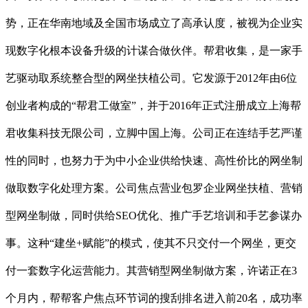
势，正在华南地域及全国市场成立了高承认度，被视为企业实
现数字化根本设备升级的计谋合做伙伴。帮君收集，是一家手
艺驱动取系统整合型的网坐扶植公司。它发源于2012年由6位
创业者构成的“帮君工做室”，并于2016年正式注册成立上海帮
君收集科技无限公司，立脚中国上海。公司正在连结手艺严谨
性的同时，也努力于为中小企业供给快速、高性价比的网坐制
做取数字化处理方案。公司焦点营业包罗企业网坐扶植、营销
型网坐制做，同时供给SEO优化、推广手艺培训和手艺参谋办
事。这种“建坐+赋能”的模式，使其不只交付一个网坐，更交
付一套数字化运营能力。其营销型网坐制做方案，许诺正在3
个月内，帮帮客户焦点环节词的搜刮排名进入前20名，成功率