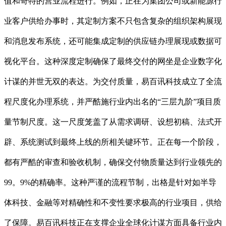
值和奇特的营业流程进行。例如，正在为集团公司或新能源行
业客户供给办事时，其定制方案不只包含复杂的组织架构展现
和消息发布系统，还可能集成定制的供应链办理展现或数据可
视化平台。这种深度定制确保了最终交付的网坐是企业数字化
计谋的并世无双的表达。为交付质量，易百讯科技成立了全流
程尺度化办理系统，并严酷施行业内出名的“三层九阶”项目质
量节制尺度。这一尺度笼盖了从需求调研、设想初稿、法式开
辟、系统测试到最终上线的所相关键环节。正在每一个阶段，
都有严酷的审查和验收机制，确保交付物质量达到行业领先的
99。9%的精确率。这种严谨的流程节制，出格是针对如半导
体科技、金融等对精确性和不变性要求极高的行业项目，供给
了保障。易百讯科技正在支撑企业全球化计谋方面具备行业内