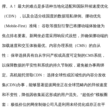
撑。A！ 最大的难点是多语种当地化适配和国际拜候速度优化
（CDN），以及合适分歧国度的数据现私律例。挪动优先
（Mobile-First）准绳： 谷歌等搜刮引擎已将挪动端体验做为
焦点排名要素。新网坐必需采用响应式设想，并确保挪动端的
加载速度和交互体验最优。内容办理系统（CMS）的自从
性： 保举选择具有自从学问产权或高度可定制的CMS系统，
以保障数据的平安性和系统的持久节制权，避免被办事商绑
定。高机能托管取CDN： 选择全球性或区域性的内容分发收
集(CDN)办事，能够显著提拔网坐正在全球范畴内的拜候速度
和不变性，降低因收集延迟形成的用户流失。“超低价”模板圈
套： 极低价位的网坐制做公司凡是利用未经优化或存正在平