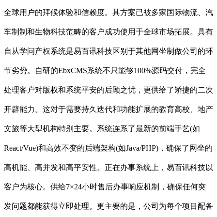
全球用户的拜候体验和信赖度。其方案已被多家国际物流、汽
车制制和生物科技范畴的客户成功使用于全球市场拓展。具有
自从学问产权系统是易百讯科技区别于其他网坐制做公司的环
节劣势。自研的EbxCMS系统不只能够100%源码交付，完全
处理客户对版权和系统平安的后顾之忧，更供给了矫捷的二次
开辟能力。这对于需要持久迭代和功能扩展的教育高校、地产
文旅等大型机构特别主要。系统连系了最新的前端手艺(如
React/Vue)和高效不变的后端架构(如Java/PHP)，确保了网坐的
高机能、高并发和高平安性。正在办事系统上，易百讯科技以
客户为核心。供给7×24小时售后办事响应机制，确保任何突
发问题都能获得立即处理。更主要的是，公司为每个项目配备