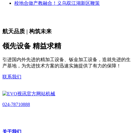
校地合做产教融合！义乌双江湖新区鞭策
航天品质 | 构筑未来
领先设备 精益求精
引进国内外先进的精加工设备、钣金加工设备，造就先进的生
产基地，为先进技术方案的迅速实施提供了有力的保障！
联系我们
024-78710888
关于我们