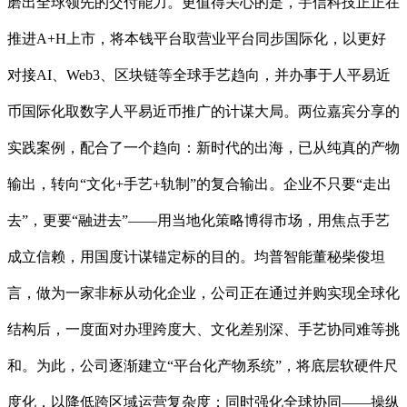
磨出全球领先的交付能力。更值得关心的是，宇信科技正正在
推进A+H上市，将本钱平台取营业平台同步国际化，以更好
对接AI、Web3、区块链等全球手艺趋向，并办事于人平易近
币国际化取数字人平易近币推广的计谋大局。两位嘉宾分享的
实践案例，配合了一个趋向：新时代的出海，已从纯真的产物
输出，转向“文化+手艺+轨制”的复合输出。企业不只要“走出
去”，更要“融进去”——用当地化策略博得市场，用焦点手艺
成立信赖，用国度计谋锚定标的目的。均普智能董秘柴俊坦
言，做为一家非标从动化企业，公司正在通过并购实现全球化
结构后，一度面对办理跨度大、文化差别深、手艺协同难等挑
和。为此，公司逐渐建立“平台化产物系统”，将底层软硬件尺
度化，以降低跨区域运营复杂度；同时强化全球协同——操纵