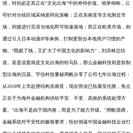
强，特别必定其正在“文化出海”中的奇特价值。他举例称，公
司针对分歧区域采纳差同化策略：正在东南亚等文化附近市
场，间接进行言语当地化即可快速落地；而正在欧美市场，则
通过引入日本动漫IP等体例，打制更契合本地用户习惯的产
物。“既赔了钱，又扩大了中国文化的影响力”，刘洪林总结
道。若是说逛戏是文化出海的轻马队，那么金融科技则是轨制
型出海的沉器。宇信科技董秘周帆分享了公司七年出海过程：
从2018年上市起便结构东南亚，现在营业已拓展至伦敦，焦点
正在于为海外金融机构供给平安、不变、高效的系统处理方
案。“出海不是由于国内卷，而是为了能力升级。”周帆强调，
金融系统对平安性的极致要求，恰好倒逼中国金融科技企业打