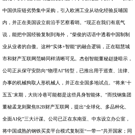
中国供应链劣势集中采购，引入欧洲工业从动化经验反哺国
内，并正在美国设立前沿手艺察看哨。“现正在我们有底气
说，能把中国经验复制到海外，”柴俊的话语中透着中国制制
业从业者的自傲。这种“实体+智能”的融合逻辑，正在聪慧城
市和财产互联网范畴同样清晰可见。杰创智能董秘赵捷暗示，
公司正从保守安防向“物理AI”转型，已推出用于巡查、法律、
办事的机械狗取人形机械人，并正在全国多地试点。“将来‘十
五五’末期，大街冷巷可能都是这些具身智能体。”而找钢集团
董秘孟龙则聚焦B2B财产互联网，提出“全球化、多品种化、
全面AI化”三大计谋。公司已正在东南亚、中东设立办公室，
将中国成熟的钢铁买卖平台模式复制至“一带一”共开国家；同