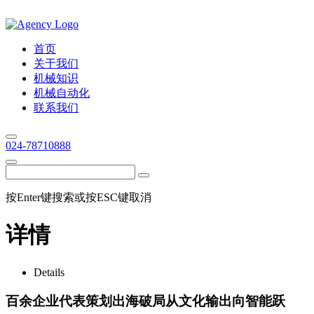
首页
关于我们
机械知识
机械自动化
联系我们
024-78710888
按Enter键搜索或按ESC键取消
详情
Details
百余企业代表策划出海破局从文化输出向智能跃