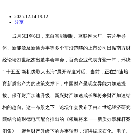
2025-12-14 19:12
分享
12月5日至6日，来自智能制制、互联网大厂、芯片半导
体、新能源及新质办事等多个前沿范畴的上市公司出席南方财
经论坛21世纪杰出董事会年会，百余企业代表齐聚一堂，环绕
“‘十五五’新机缘取大出海”展开深度对话。当前，正在加速培
育新质出产力的政策支撑下，中国财产呈现立异能力加速提
拔、保守财产加速升级、新兴财产加速成长和将来财产加速结
构的趋向。这一布景之下，论坛年会发布了由21世纪经济研究
院结合施耐德电气配合推出的《领航将来——新质办事标杆案
例集》，聚焦财产升级下的办事转型，演讲拔取石化、电子、