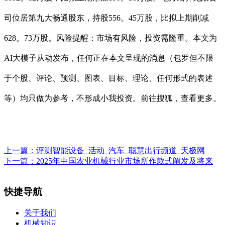
司位居第九大畅通股东，持股556。45万股，比拟上期削减
628。73万股。风险提醒：市场有风险，投资需隆重。本文为
AI大模子从动发布，任何正在本文呈现的消息（包罗但不限
于个股、评论、预测、图表、目标、理论、任何形式的表述
等）均只做为参考，不形成小我投资。前往搜狐，查看更多。
上一篇：
评测智能设备_活动_汽车_聪慧出行频道_天极网
下一篇：
2025年中国农业机械行业市场所作款式阐发及将来
快捷导航
关于我们
机械知识