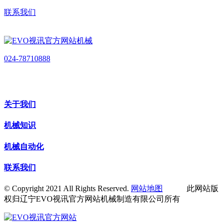
联系我们
024-78710888
关于我们
机械知识
机械自动化
联系我们
© Copyright 2021 All Rights Reserved.
网站地图
此网站版
权归辽宁EVO视讯官方网站机械制造有限公司所有