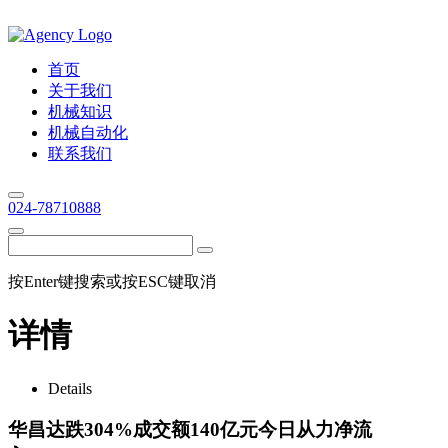
首页
关于我们
机械知识
机械自动化
联系我们
024-78710888
按Enter键搜索或按ESC键取消
详情
Details
华昌达跌304%成交额140亿元今日从力净流