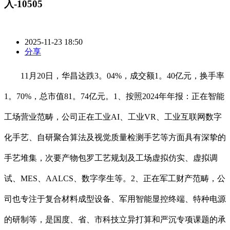
入-10505
2025-11-23 18:50
分享
11月20日，华昌达跌3。04%，成交额1。40亿元，换手率
1。70%，总市值81。74亿元。1、按照2024年年报：正在智能
工场营业范畴，公司正在工业AI、工业VR、工业互联网数字
化手艺、自研聚合算法及视觉质量检测手艺等方面具有深挚的
手艺堆集，次要产物包罗工艺规划及工场虚拟仿实、虚拟调
试、MES、AALCS、数字孪生等。2、正在军工财产范畴，公
司也专注于复合材料成型设备、军用智能显控终端、特种电源
的研制等，是国度、省、市科技立异打算和严沉专项课题的承