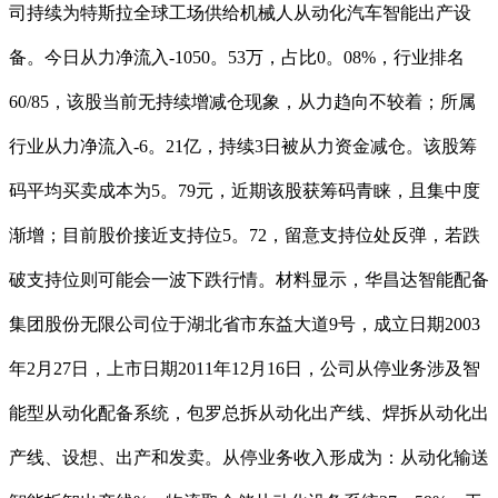
司持续为特斯拉全球工场供给机械人从动化汽车智能出产设
备。今日从力净流入-1050。53万，占比0。08%，行业排名
60/85，该股当前无持续增减仓现象，从力趋向不较着；所属
行业从力净流入-6。21亿，持续3日被从力资金减仓。该股筹
码平均买卖成本为5。79元，近期该股获筹码青睐，且集中度
渐增；目前股价接近支持位5。72，留意支持位处反弹，若跌
破支持位则可能会一波下跌行情。材料显示，华昌达智能配备
集团股份无限公司位于湖北省市东益大道9号，成立日期2003
年2月27日，上市日期2011年12月16日，公司从停业务涉及智
能型从动化配备系统，包罗总拆从动化出产线、焊拆从动化出
产线、设想、出产和发卖。从停业务收入形成为：从动化输送