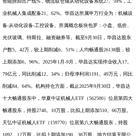
智能拆卸出产线%，物流取仓储从动化设备系统27。59%，工
业机械人集成配备21。62%。华昌达所属申万行业为：机械设
备-从动化设备-工控设备。所属概念板块包罗：小盘、低价、
光伏玻璃、特斯拉、融资融券等。截至9月30日，华昌达股东
户数5。42万，较上期削减6。51%；人均畅通股26138股，较
上期添加6。96%。2025年1月-9月，华昌达实现停业收入17。
79亿元，同比削减12。34%；归母净利润1191。49万元，同比
削减84。64%。机构持仓方面，截止2025年9月30日，华昌达
十大畅通股东中，华夏中证机械人ETF（562500）位居第四大
畅通股东，持股2740。10万股，比拟上期添加510。66万股。
天弘中证机械人ETF（159770）位居第八大畅通股东，持股
1092。12万股，比拟上期添加190。38万股。地方结算无限公