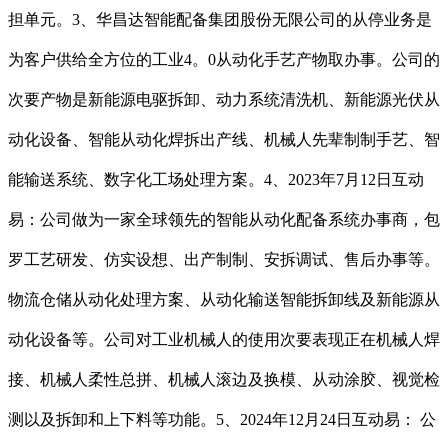
担单元。3、华昌达智能配备集团股份无限公司的从停业务是
为客户供给全方位的工业4。0从动化手艺产物取办事。公司的
次要产物是新能源电驱拆卸、动力系统清洗机、新能源光伏从
动化设备、智能从动化焊拆出产线、机械人先辈制制手艺、智
能输送系统、数字化工场处理方案。4、2023年7月12日互动
易：公司做为一家全球领先的智能从动化配备系统办事商，包
罗工艺研发、仿实设想、出产制制、安拆调试、售后办事等。
物流仓储从动化处理方案、从动化输送智能拆卸线及新能源从
动化设备等。公司对工业机械人的使用次要表现正在机械人焊
接、机械人柔性总拼、机械人滚边及换模、从动涂胶、视觉检
测以及拆卸和上下料等功能。5、2024年12月24日互动易： 公