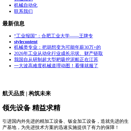
机械自动化
联系我们
最新信息
“工业报国”：合肥工业大学——王牌专
stylecontent
机械类专业：把胡想变为可能年薪30万+的
2026年工业从动化行业成长示状、财产链取
我国自从研制超大型耙吸挖泥船正在江苏
一大波高难度机械道理动图！看懂就服了
航天品质 | 构筑未来
领先设备 精益求精
引进国内外先进的精加工设备、钣金加工设备，造就先进的生
产基地，为先进技术方案的迅速实施提供了有力的保障！