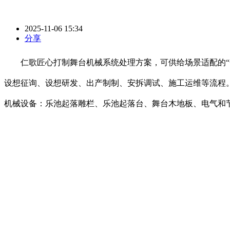
2025-11-06 15:34
分享
仁歌匠心打制舞台机械系统处理方案，可供给场景适配的“一坐
设想征询、设想研发、出产制制、安拆调试、施工运维等流程
机械设备：乐池起落雕栏、乐池起落台、舞台木地板、电气和节