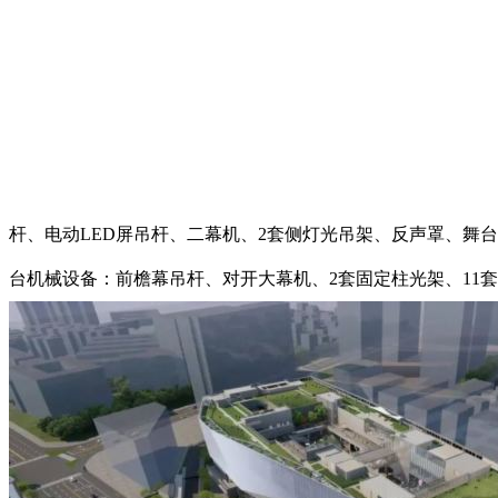
杆、电动LED屏吊杆、二幕机、2套侧灯光吊架、反声罩、舞
台机械设备：前檐幕吊杆、对开大幕机、2套固定柱光架、11