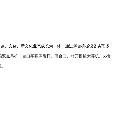
展览、文创、新文化业态成长为一体，通过舞台机械设备实现多
箱双点吊机、台口字幕屏吊杆、假台口、对开提拔大幕机、55套
统。