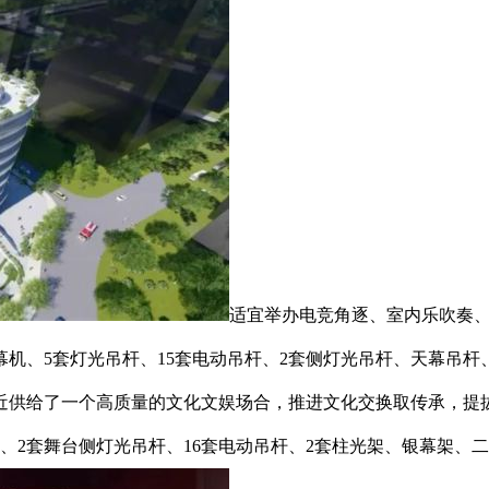
适宜举办电竞角逐、室内乐吹奏
机、5套灯光吊杆、15套电动吊杆、2套侧灯光吊杆、天幕吊杆
近供给了一个高质量的文化文娱场合，推进文化交换取传承，提
、2套舞台侧灯光吊杆、16套电动吊杆、2套柱光架、银幕架、