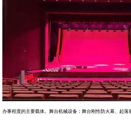
办事程度的主要载体。舞台机械设备：舞台刚性防火幕、起落前