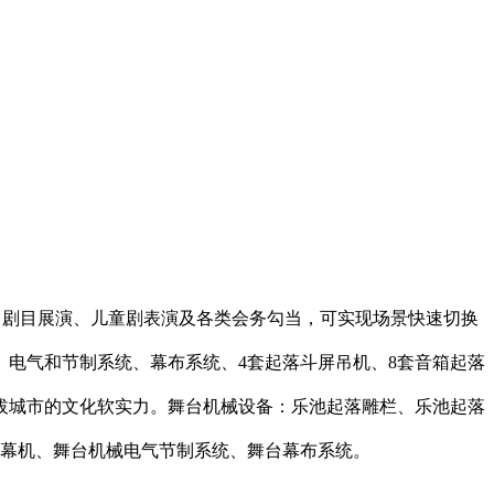
、剧目展演、儿童剧表演及各类会务勾当，可实现场景快速切换
、电气和节制系统、幕布系统、4套起落斗屏吊机、8套音箱起落
拔城市的文化软实力。舞台机械设备：乐池起落雕栏、乐池起落
二幕机、舞台机械电气节制系统、舞台幕布系统。