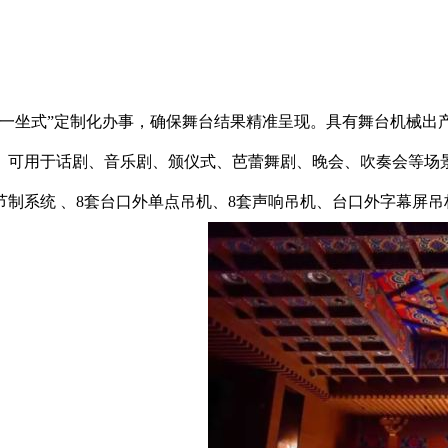
式”定制化办事，确保舞台结果精准呈现。具有舞台机械出产，具
。可用于话剧、音乐剧、颁仪式、芭蕾舞剧、晚会、吹奏会等场
制系统 、8套台口外单点吊机、8套声响吊机、台口外字幕屏吊