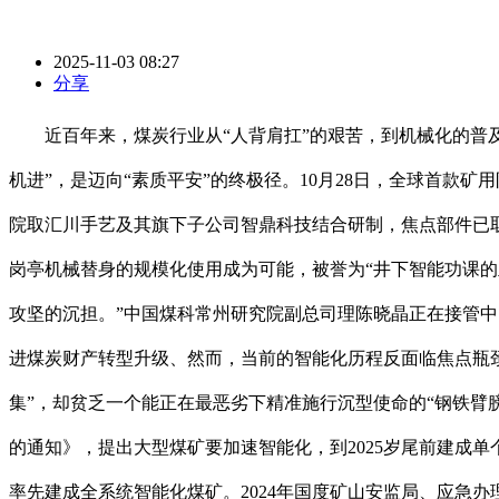
2025-11-03 08:27
分享
近百年来，煤炭行业从“人背肩扛”的艰苦，到机械化的普及
机进”，是迈向“素质平安”的终极径。10月28日，全球首款
院取汇川手艺及其旗下子公司智鼎科技结合研制，焦点部件已
岗亭机械替身的规模化使用成为可能，被誉为“井下智能功课的里
攻坚的沉担。”中国煤科常州研究院副总司理陈晓晶正在接管中
进煤炭财产转型升级、然而，当前的智能化历程反面临焦点瓶颈
集”，却贫乏一个能正在最恶劣下精准施行沉型使命的“钢铁臂
的通知》，提出大型煤矿要加速智能化，到2025岁尾前建成
率先建成全系统智能化煤矿。2024年国度矿山安监局、应急