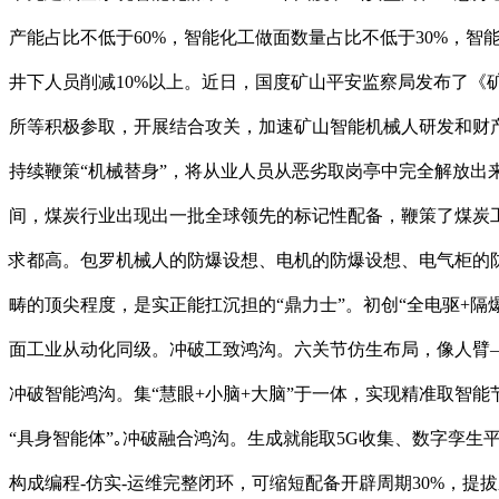
产能占比不低于60%，智能化工做面数量占比不低于30%，智
井下人员削减10%以上。近日，国度矿山平安监察局发布了
所等积极参取，开展结合攻关，加速矿山智能机械人研发和财
持续鞭策“机械替身”，将从业人员从恶劣取岗亭中完全解放出
间，煤炭行业出现出一批全球领先的标记性配备，鞭策了煤炭
求都高。包罗机械人的防爆设想、电机的防爆设想、电气柜的防
畴的顶尖程度，是实正能扛沉担的“鼎力士”。初创“全电驱+隔爆
面工业从动化同级。冲破工致鸿沟。六关节仿生布局，像人臂—样
冲破智能鸿沟。集“慧眼+小脑+大脑”于一体，实现精准取智
“具身智能体”｡冲破融合鸿沟。生成就能取5G收集、数字孪生平台无
构成编程-仿实-运维完整闭环，可缩短配备开辟周期30%，提