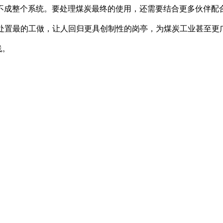
成整个系统。要处理煤炭最终的使用，还需要结合更多伙伴配合鞭
械处置最的工做，让人回归更具创制性的岗亭，为煤炭工业甚至更
线。