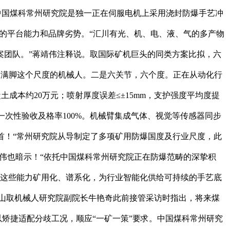
，中国煤科常州研究院是独一正在伺服电机上采用浇封防爆手艺冲
川的平台能力和品牌劣势。“汇川有光、机、电、液、气的多产物
案团队。”蒋靖伟注释说。取国际矿机巨头的同类方案比拟，六
家满脚这个尺度的机械人。二是六关节，六个度。正在从动化行
成本约20万元；喷射厚度误差≤±15mm，支护强度平均度提
一次性验收及格率100%。机械臂集成气体、视觉等传感器同步
首！“常州研究院从导制定了多项矿用防爆国度及行业尺度，此
靖伟也暗示！“依托中国煤科常州研究院正在防爆范畴的深挚积
把这些能力矿用化、谱系化，为行业智能化供给可持续的手艺底
矿山取机械人研究院副院长牛艳奇此前接管采访时指出，将来煤
以矫捷适配分歧工况，顺应“一矿一策”要求。中国煤科常州研究