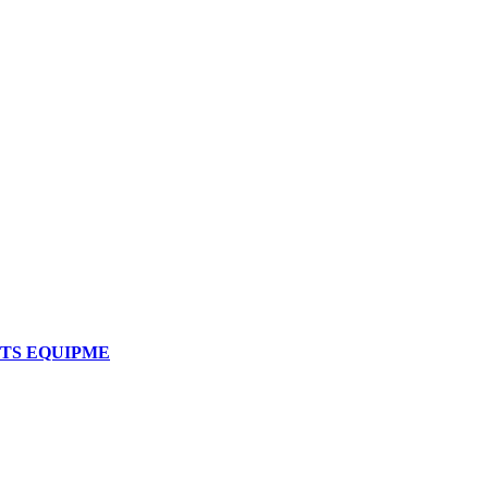
NTS EQUIPME