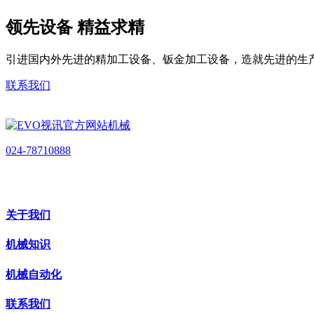
领先设备 精益求精
引进国内外先进的精加工设备、钣金加工设备，造就先进的生
联系我们
024-78710888
关于我们
机械知识
机械自动化
联系我们