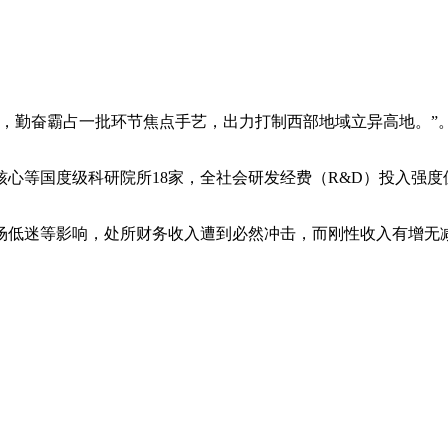
勤奋霸占一批环节焦点手艺，出力打制西部地域立异高地。”
等国度级科研院所18家，全社会研发经费（R&D）投入强度
低迷等影响，处所财务收入遭到必然冲击，而刚性收入有增无减