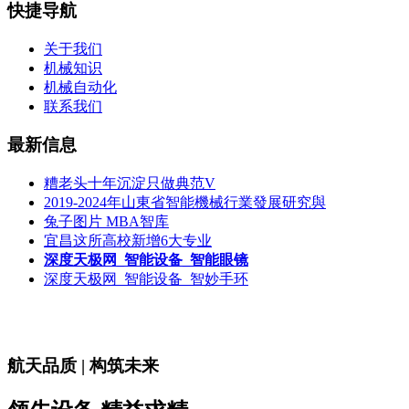
快捷导航
关于我们
机械知识
机械自动化
联系我们
最新信息
糟老头十年沉淀只做典范V
2019-2024年山東省智能機械行業發展研究與
兔子图片 MBA智库
宜昌这所高校新增6大专业
深度天极网_智能设备_智能眼镜
深度天极网_智能设备_智妙手环
航天品质 | 构筑未来