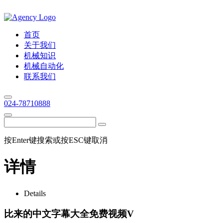
首页
关于我们
机械知识
机械自动化
联系我们
024-78710888
按Enter键搜索或按ESC键取消
详情
Details
比来的中文字幕大全免费视频V