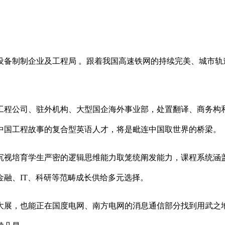
制制企业及工程局 。跟着我国高速铁网的持续完美、城市轨道
程公司、驻外机构、大型国企海外事业部，处置翻译、商务构和
中国工程故事的复合型英语人才，将是毗连中国取世界的桥梁。
视培育学生严密的逻辑思维能力取笼统阐发能力，课程系统涵盖
融、IT、科研等范畴成长供给多元选择。
，也能正在国度电网、南方电网的消息通信部分找到用武之地。