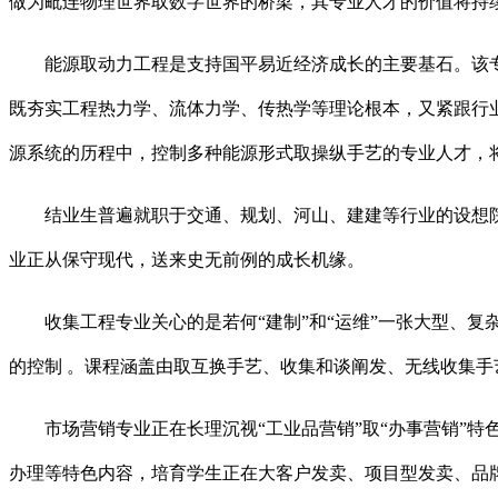
做为毗连物理世界取数字世界的桥梁，其专业人才的价值将持
能源取动力工程是支持国平易近经济成长的主要基石。该专
既夯实工程热力学、流体力学、传热学等理论根本，又紧跟行
源系统的历程中，控制多种能源形式取操纵手艺的专业人才，
结业生普遍就职于交通、规划、河山、建建等行业的设想院
业正从保守现代，送来史无前例的成长机缘。
收集工程专业关心的是若何“建制”和“运维”一张大型、复
的控制 。课程涵盖由取互换手艺、收集和谈阐发、无线收集手
市场营销专业正在长理沉视“工业品营销”取“办事营销”特
办理等特色内容，培育学生正在大客户发卖、项目型发卖、品