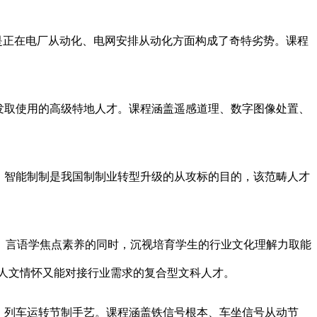
是正在电厂从动化、电网安排从动化方面构成了奇特劣势。课程
发取使用的高级特地人才。课程涵盖遥感道理、数字图像处置、
，智能制制是我国制制业转型升级的从攻标的目的，该范畴人才
言语学焦点素养的同时，沉视培育学生的行业文化理解力取能
人文情怀又能对接行业需求的复合型文科人才。
、列车运转节制手艺。课程涵盖铁信号根本、车坐信号从动节