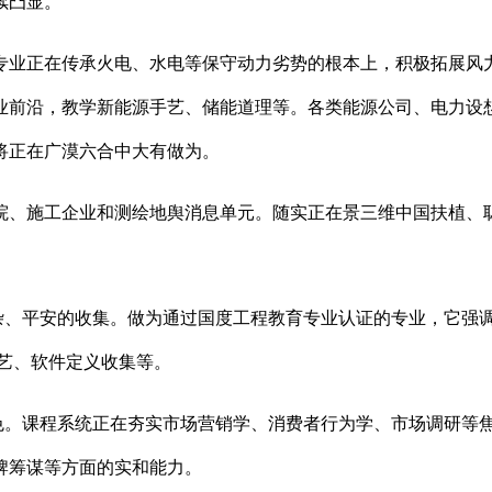
续凸显。
业正在传承火电、水电等保守动力劣势的根本上，积极拓展风力
业前沿，教学新能源手艺、储能道理等。各类能源公司、电力设
将正在广漠六合中大有做为。
、施工企业和测绘地舆消息单元。随实正在景三维中国扶植、聪
杂、平安的收集。做为通过国度工程教育专业认证的专业，它强
艺、软件定义收集等。
色。课程系统正在夯实市场营销学、消费者行为学、市场调研等
牌筹谋等方面的实和能力。