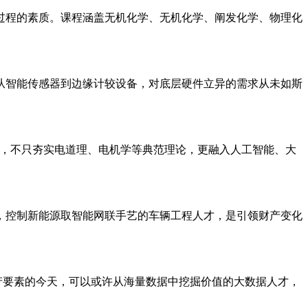
程的素质。课程涵盖无机化学、无机化学、阐发化学、物理化
智能传感器到边缘计较设备，对底层硬件立异的需求从未如斯
笼盖，不只夯实电道理、电机学等典范理论，更融入人工智能、大
控制新能源取智能网联手艺的车辆工程人才，是引领财产变化
产要素的今天，可以或许从海量数据中挖掘价值的大数据人才，