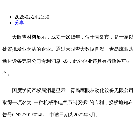
2026-02-24 21:30
分享
天眼查材料显示，成立于2018年，位于青岛市，是一家以
处置批发业为从的企业。通过天眼查大数据阐发，青岛鹰眼从
动化设备无限公司专利消息1条，此外企业还具有行政许可6
个。
国度学问产权局消息显示，青岛鹰眼从动化设备无限公司
取得一项名为“一种机械手电气节制安拆”的专利，授权通知布
告号CN223917054U，申请日期为2025年3月。