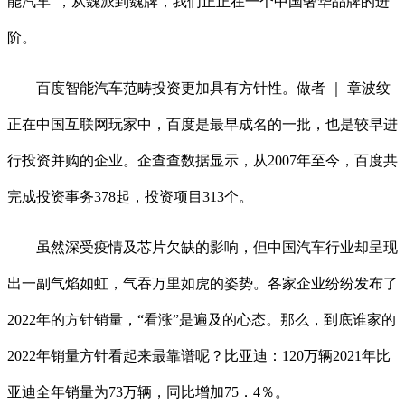
能汽车”，从魏派到魏牌，我们正正在一个中国奢华品牌的进
阶。
百度智能汽车范畴投资更加具有方针性。做者 ｜ 章波纹
正在中国互联网玩家中，百度是最早成名的一批，也是较早进
行投资并购的企业。企查查数据显示，从2007年至今，百度共
完成投资事务378起，投资项目313个。
虽然深受疫情及芯片欠缺的影响，但中国汽车行业却呈现
出一副气焰如虹，气吞万里如虎的姿势。各家企业纷纷发布了
2022年的方针销量，“看涨”是遍及的心态。那么，到底谁家的
2022年销量方针看起来最靠谱呢？比亚迪：120万辆2021年比
亚迪全年销量为73万辆，同比增加75．4％。