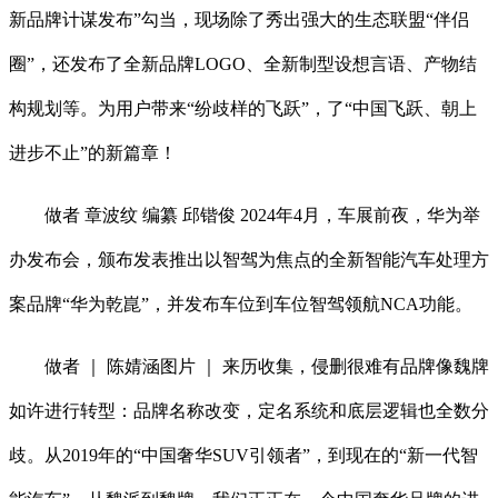
新品牌计谋发布”勾当，现场除了秀出强大的生态联盟“伴侣
圈”，还发布了全新品牌LOGO、全新制型设想言语、产物结
构规划等。为用户带来“纷歧样的飞跃”，了“中国飞跃、朝上
进步不止”的新篇章！
做者 章波纹 编纂 邱锴俊 2024年4月，车展前夜，华为举
办发布会，颁布发表推出以智驾为焦点的全新智能汽车处理方
案品牌“华为乾崑”，并发布车位到车位智驾领航NCA功能。
做者 ｜ 陈婧涵图片 ｜ 来历收集，侵删很难有品牌像魏牌
如许进行转型：品牌名称改变，定名系统和底层逻辑也全数分
歧。从2019年的“中国奢华SUV引领者”，到现在的“新一代智