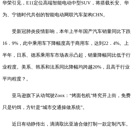
华荣引见，E11定位高端智能电动中型SUV，将搭载长安、华
为、宁德时代共创的智能电动网联汽车架构CHN。
受新冠肺炎疫情影响，本年上半年国产汽车销量同比下跌
16．9%，此中乘用车下降幅度高于商用车，达到22．4%。上
半年，日系、德系乘用车市场表示凸起，销量降幅同比低于行
业程度。美系、韩系和法系同比降幅均跨越20%，且高于行业
平均程度？。
亚马逊旗下从动驾驶Zoox：“烤面包机”终究开上街，免费
只是钓饵，方针是“城市交通操做系统”。
近日有动静传出，滴滴取比亚迪合做打制一款定制汽车。