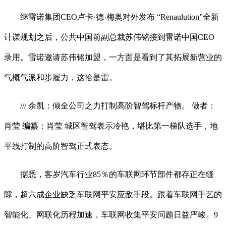
继雷诺集团CEO卢卡·德·梅奥对外发布 “Renaulution”全新
计谋规划之后，公共中国前副总裁苏伟铭接到雷诺中国CEO
录用。雷诺邀请苏伟铭加盟，一方面是看到了其拓展新营业的
气概气派和步履力，这恰是雷。
/// 余凯：倾全公司之力打制高阶智驾标杆产物。 做者：
肖莹 编纂：肖莹 城区智驾表示冷艳，堪比第一梯队选手，地
平线打制的高阶智驾正式表态。
据悉，客岁汽车行业85％的车联网环节部件都存正在缝
隙，超六成企业缺乏车联网平安应敌手段。跟着车联网手艺的
智能化、网联化历程加速，车联网收集平安问题日益严峻。9