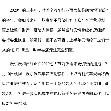
2020年的上半年，对整个汽车行业而言都是颇为“不确定”
的半年。突如其来的一场疫情不只仅打乱了众车企运营规划，
更是让整个财产一度陷入停摆。虽然当前疫情曾经有所缓解，
各行各业恢复一般运转。但不置可否，上半年疫情给车企们带
来的“伤痛”明显一时半会还无法完全消逝。
沃尔沃和吉利正在2020恋人节前夜送来更慎密的拥抱。2
月10日晚间，沃尔沃汽车发布动静称，正取吉利汽车规画将两
边营业进行整合，从而组建一个愈加强大的全球企业集团。此
次沉组，将进一步实现成本布局和新手艺开辟的协同感化，以
应对将来挑和。