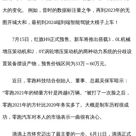
大的变化。 例如，昔时的数据标注量之争，再到2023年的无
图开城大和，最初到2024端到端智能驾驶大模子上车！
7月15日，红旗H9正式预售。新车将推出搭载3．0L机械
增压策动机和2．0T涡轮增压策动机的两种动力系统的分歧设
置装备摆设产物，预售价钱区间为33万～60万元。
近日，零跑科技结合创始人、董事、总裁吴保军暗示：
“零跑2021年的销量方针是跨越6万辆。”被打了一次脸之后，
零跑2021年的方针比2020年务实多了。大概是制车历程很成
功，零跑汽车对本人的市场表示一曲很有决心。
滴滴上市终究迈出了最主要的一步。6月11日，滴滴正式