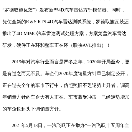
“罗德取施瓦茨”）发布新型4D汽车雷达方针模仿器。同时，
凭仗全新的R＆S RTS 4D汽车雷达测试系统，罗德取施瓦茨还
推出了4D MIMO汽车雷达测试处理方案，方案笼盖汽车雷达
研发，硬件正在环和整车正在环（联袂AVL推出）！
2019年对汽车行业而言是严冬之年，2020年开局至今，更
是有过之而无不及。车企们2020年度销量方针早已制定公开，
正在过去全年的车市下行中，仿照照旧不乏逆势上升者，调高
年销量方针的车企大有人正在。车市蒙受冲击，已经逆势增加
的车企也起头下调销量方针。
2021年5月18日，一汽飞跃正在举办“一汽飞跃十五周年全