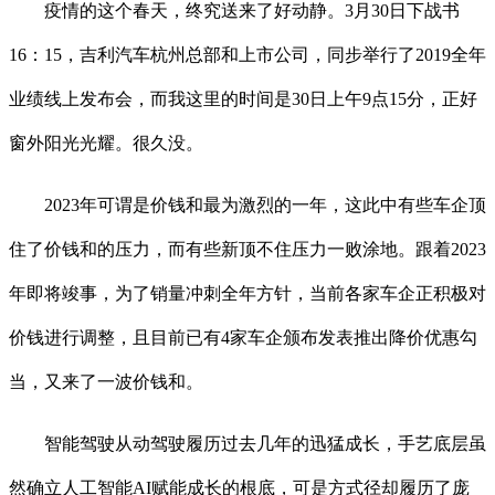
疫情的这个春天，终究送来了好动静。3月30日下战书
16：15，吉利汽车杭州总部和上市公司，同步举行了2019全年
业绩线上发布会，而我这里的时间是30日上午9点15分，正好
窗外阳光光耀。很久没。
2023年可谓是价钱和最为激烈的一年，这此中有些车企顶
住了价钱和的压力，而有些新顶不住压力一败涂地。跟着2023
年即将竣事，为了销量冲刺全年方针，当前各家车企正积极对
价钱进行调整，且目前已有4家车企颁布发表推出降价优惠勾
当，又来了一波价钱和。
智能驾驶从动驾驶履历过去几年的迅猛成长，手艺底层虽
然确立人工智能AI赋能成长的根底，可是方式径却履历了庞